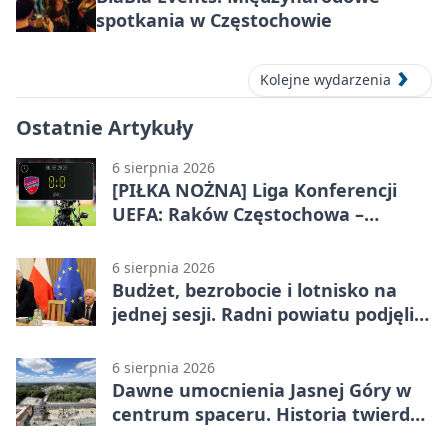
spotkania w Częstochowie
Kolejne wydarzenia
Ostatnie Artykuły
6 sierpnia 2026
[PIŁKA NOŻNA] Liga Konferencji
UEFA: Raków Częstochowa –
Hammarby FF 0:0 w pierwszym
meczu III rundy eliminacji
6 sierpnia 2026
Budżet, bezrobocie i lotnisko na
jednej sesji. Radni powiatu podjęli
decyzje
6 sierpnia 2026
Dawne umocnienia Jasnej Góry w
centrum spaceru. Historia twierdzy
z nowej perspektywy