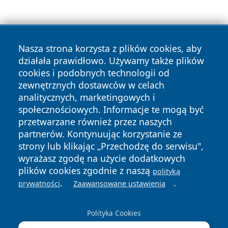
Nasza strona korzysta z plików cookies, aby
działała prawidłowo. Używamy także plików
cookies i podobnych technologii od
Copyright © 2026 czestochowanews.pl Wszystkie prawa
zewnętrznych dostawców w celach
zastrzeżone.
analitycznych, marketingowych i
społecznościowych. Informacje te mogą być
przetwarzane również przez naszych
Polityka
Polityka
News
Autorzy
partnerów. Kontynuując korzystanie ze
Prywatności
Cookies
strony lub klikając „Przechodzę do serwisu",
wyrażasz zgodę na użycie dodatkowych
cześć
plików cookies zgodnie z naszą
polityką
.
.
prywatności
Zaawansowane ustawienia
Polityka Cookies