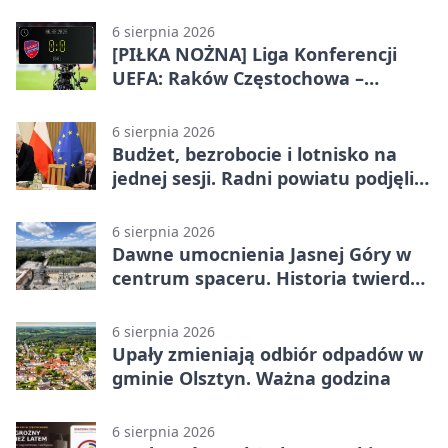
systemie EMAS
6 sierpnia 2026
[PIŁKA NOŻNA] Liga Konferencji
UEFA: Raków Częstochowa –
Hammarby FF 0:0 w pierwszym
meczu III rundy eliminacji
6 sierpnia 2026
Budżet, bezrobocie i lotnisko na
jednej sesji. Radni powiatu podjęli
decyzje
6 sierpnia 2026
Dawne umocnienia Jasnej Góry w
centrum spaceru. Historia twierdzy
z nowej perspektywy
6 sierpnia 2026
Upały zmieniają odbiór odpadów w
gminie Olsztyn. Ważna godzina
6 sierpnia 2026