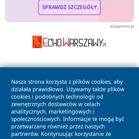
SPRAWDŹ SZCZEGÓŁY
autopromocja
Nasza strona korzysta z plików cookies, aby
działała prawidłowo. Używamy także plików
cookies i podobnych technologii od
Copyright © 2026 czestochowanews.pl Wszystkie prawa
zewnętrznych dostawców w celach
zastrzeżone.
analitycznych, marketingowych i
społecznościowych. Informacje te mogą być
przetwarzane również przez naszych
Polityka
Polityka
News
Autorzy
partnerów. Kontynuując korzystanie ze
Prywatności
Cookies