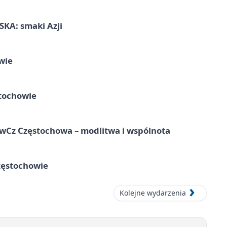
KA: smaki Azji
wie
tochowie
hwCz Częstochowa – modlitwa i wspólnota
zęstochowie
Kolejne wydarzenia