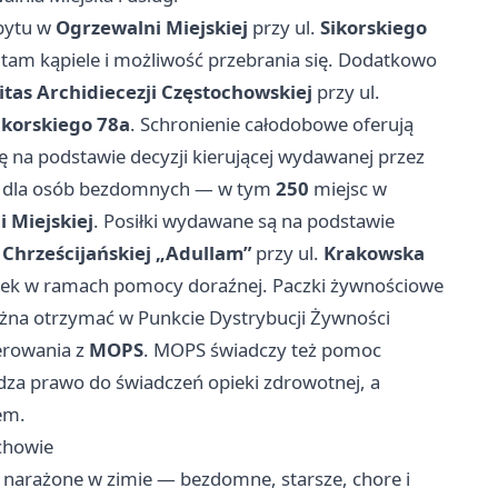
bytu w
Ogrzewalni Miejskiej
przy ul.
Sikorskiego
 tam kąpiele i możliwość przebrania się. Dodatkowo
itas Archidiecezji Częstochowskiej
przy ul.
ikorskiego 78a
. Schronienie całodobowe oferują
ę na podstawie decyzji kierującej wydawanej przez
 dla osób bezdomnych — w tym
250
miejsc w
 Miejskiej
. Posiłki wydawane są na podstawie
 Chrześcijańskiej „Adullam”
przy ul.
Krakowska
unek w ramach pomocy doraźnej. Paczki żywnościowe
a otrzymać w Punkcie Dystrybucji Żywności
erowania z
MOPS
. MOPS świadczy też pomoc
erdza prawo do świadczeń opieki zdrowotnej, a
em.
chowie
 narażone w zimie — bezdomne, starsze, chore i