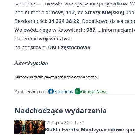
samotne — i niezwłoczne zgłaszanie przypadków. W
pod numer alarmowy
112
, do
Straży Miejskiej
po
Bezdomności:
34 324 38 22
. Dodatkowo działa cało
Wojewódzkiego w Katowicach:
987
, z informacjami
na terenie województwa.
na podstawie:
UM Częstochowa
.
Autor:
krystian
Zaobserwuj nas!
Facebook
Google News
Nadchodzące wydarzenia
12 sierpnia 2026, 19:30
BlaBla Events: Międzynarodowe spo