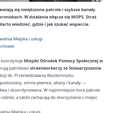
wiają się zwiększone patrole i szybsze kanały
roniskach. W działania włącza się MOPS, Straż
arto wiedzieć, gdzie i jak szukać wsparcia.
alnia Miejska i usługi
ochowie
i koordynuje
Miejski Ośrodek Pomocy Społecznej w
torują patrolowo
streetworkerzy ze Stowarzyszenia
ekcji ds. Przeciwdziałania Bezdomności,
ą pustostany, zimne piwnice, altany i kanały —
ybka i skoordynowana. W najzimniejsze noce patrole
i odzież, a także zachęcają do skorzystania z miejsc
lnia Miejska i usługi