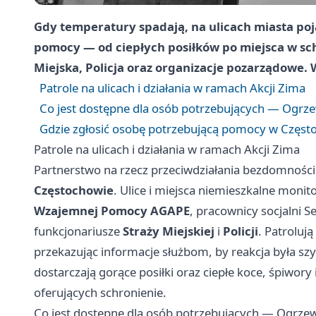
Gdy temperatury spadają, na ulicach miasta poja
pomocy — od ciepłych posiłków po miejsca w sch
Miejska, Policja oraz organizacje pozarządowe. W
Patrole na ulicach i działania w ramach Akcji Zima
Co jest dostępne dla osób potrzebujących — Ogrzew
Gdzie zgłosić osobę potrzebującą pomocy w Częst
Patrole na ulicach i działania w ramach Akcji Zima
Partnerstwo na rzecz przeciwdziałania bezdomnośc
Częstochowie
. Ulice i miejsca niemieszkalne moni
Wzajemnej Pomocy AGAPE
, pracownicy socjalni S
funkcjonariusze
Straży Miejskiej
i
Policji
. Patroluj
przekazując informacje służbom, by reakcja była sz
dostarczają gorące posiłki oraz ciepłe koce, śpiwory 
oferujących schronienie.
Co jest dostępne dla osób potrzebujących — Ogrzewa