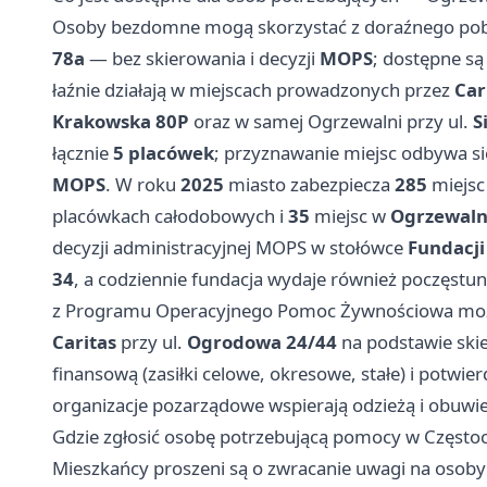
Osoby bezdomne mogą skorzystać z doraźnego po
78a
— bez skierowania i decyzji
MOPS
; dostępne są
łaźnie działają w miejscach prowadzonych przez
Car
Krakowska 80P
oraz w samej Ogrzewalni przy ul.
S
łącznie
5 placówek
; przyznawanie miejsc odbywa si
MOPS
. W roku
2025
miasto zabezpiecza
285
miejsc
placówkach całodobowych i
35
miejsc w
Ogrzewalni
decyzji administracyjnej MOPS w stołówce
Fundacji
34
, a codziennie fundacja wydaje również poczęst
z Programu Operacyjnego Pomoc Żywnościowa możn
Caritas
przy ul.
Ogrodowa 24/44
na podstawie ski
finansową (zasiłki celowe, okresowe, stałe) i potwi
organizacje pozarządowe wspierają odzieżą i obuwi
Gdzie zgłosić osobę potrzebującą pomocy w Często
Mieszkańcy proszeni są o zwracanie uwagi na osoby