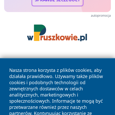
autopromocja
Nasza strona korzysta z plików cookies, aby
działała prawidłowo. Używamy także plików
cookies i podobnych technologii od
Copyright © 2026 czestochowanews.pl Wszystkie prawa
zewnętrznych dostawców w celach
zastrzeżone.
analitycznych, marketingowych i
społecznościowych. Informacje te mogą być
przetwarzane również przez naszych
Polityka
Polityka
News
Autorzy
partnerów. Kontynuując korzystanie ze
Prywatności
Cookies