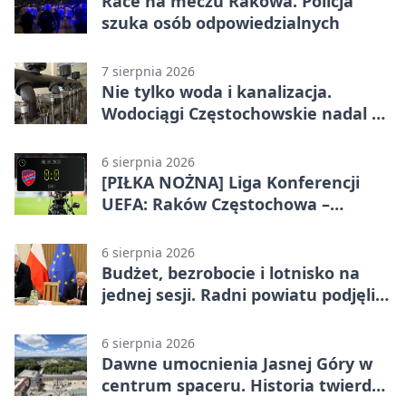
Race na meczu Rakowa. Policja
szuka osób odpowiedzialnych
7 sierpnia 2026
Nie tylko woda i kanalizacja.
Wodociągi Częstochowskie nadal w
systemie EMAS
6 sierpnia 2026
[PIŁKA NOŻNA] Liga Konferencji
UEFA: Raków Częstochowa –
Hammarby FF 0:0 w pierwszym
meczu III rundy eliminacji
6 sierpnia 2026
Budżet, bezrobocie i lotnisko na
jednej sesji. Radni powiatu podjęli
decyzje
6 sierpnia 2026
Dawne umocnienia Jasnej Góry w
centrum spaceru. Historia twierdzy