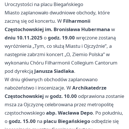
Uroczystości na placu Biegańskiego
Miasto zaplanowało dwudniowe obchody, które
zaczną się od koncertu. W
Filharmonii
Częstochowskiej im. Bronisława Hubermana
w
dniu 10.11.2025
o
godz. 19.00
wręczone zostaną
wyróżnienia „Tym, co służą Miastu i Ojczyźnie”, a
następnie zabrzmi koncert „O, Ziemio Polska” w
wykonaniu Chóru Filharmonii Collegium Cantorum
pod dyrekcją
Janusza Siadlaka
.
W dniu głównych obchodów zaplanowano
nabożeństwo i inscenizacje. W
Archikatedrze
Częstochowskiej
w
godz. 10.00
odprawiona zostanie
msza za Ojczyznę celebrowana przez metropolitę
częstochowskiego
abp. Wacława Depo
. Po południu,
o
godz. 15.00
na
placu Biegańskiego
odbędzie się