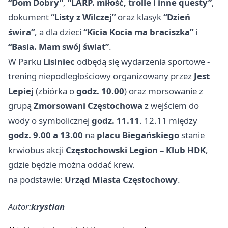
“Dom Dobry”
,
“LARP. miłość, trolle i inne questy”
,
dokument
“Listy z Wilczej”
oraz klasyk
“Dzień
świra”
, a dla dzieci
“Kicia Kocia ma braciszka”
i
“Basia. Mam swój świat”
.
W Parku
Lisiniec
odbędą się wydarzenia sportowe -
trening niepodległościowy organizowany przez
Jest
Lepiej
(zbiórka o
godz. 10.00
) oraz morsowanie z
grupą
Zmorsowani Częstochowa
z wejściem do
wody o symbolicznej
godz. 11.11
. 12.11 między
godz. 9.00 a 13.00
na
placu Biegańskiego
stanie
krwiobus akcji
Częstochowski Legion – Klub HDK
,
gdzie będzie można oddać krew.
na podstawie:
Urząd Miasta Częstochowy
.
Autor:
krystian