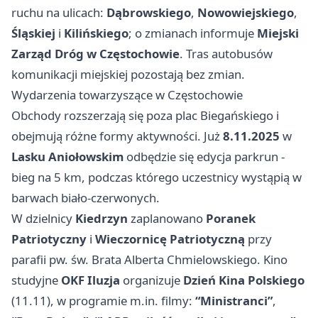
ruchu na ulicach:
Dąbrowskiego
,
Nowowiejskiego
,
Śląskiej
i
Kilińskiego
; o zmianach informuje
Miejski
Zarząd Dróg w Częstochowie
. Tras autobusów
komunikacji miejskiej pozostają bez zmian.
Wydarzenia towarzyszące w Częstochowie
Obchody rozszerzają się poza plac Biegańskiego i
obejmują różne formy aktywności. Już
8.11.2025
w
Lasku Aniołowskim
odbędzie się edycja parkrun -
bieg na 5 km, podczas którego uczestnicy wystąpią w
barwach biało-czerwonych.
W dzielnicy
Kiedrzyn
zaplanowano
Poranek
Patriotyczny
i
Wieczornicę Patriotyczną
przy
parafii pw. św. Brata Alberta Chmielowskiego. Kino
studyjne
OKF Iluzja
organizuje
Dzień Kina Polskiego
(11.11), w programie m.in. filmy:
“Ministranci”
,