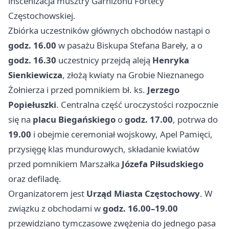
inscenizacja musztry Garnizonu Fortecy
Częstochowskiej.
Zbiórka uczestników głównych obchodów nastąpi o
godz. 16.00
w pasażu Biskupa Stefana Bareły, a o
godz. 16.30
uczestnicy przejdą aleją
Henryka
Sienkiewicza
, złożą kwiaty na Grobie Nieznanego
Żołnierza i przed pomnikiem bł. ks.
Jerzego
Popiełuszki
. Centralna część uroczystości rozpocznie
się na
placu Biegańskiego
o
godz. 17.00
, potrwa do
19.00
i obejmie ceremoniał wojskowy, Apel Pamięci,
przysięgę klas mundurowych, składanie kwiatów
przed pomnikiem Marszałka
Józefa Piłsudskiego
oraz defiladę.
Organizatorem jest
Urząd Miasta Częstochowy
. W
związku z obchodami w
godz. 16.00–19.00
przewidziano tymczasowe zwężenia do jednego pasa