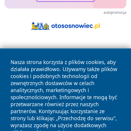
autopromocja
Nasza strona korzysta z plików cookies, aby
działała prawidłowo. Używamy także plików
cookies i podobnych technologii od
Copyright © 2026 czestochowanews.pl Wszystkie prawa
zewnętrznych dostawców w celach
zastrzeżone.
analitycznych, marketingowych i
społecznościowych. Informacje te mogą być
przetwarzane również przez naszych
Polityka
Polityka
News
Autorzy
partnerów. Kontynuując korzystanie ze
Prywatności
Cookies
strony lub klikając „Przechodzę do serwisu",
wyrażasz zgodę na użycie dodatkowych
cześć