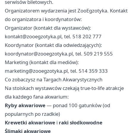
serwisów biletowych.
Organizatorem wydarzenia jest ZooEgzotyka. Kontakt
do organizatora i koordynatorów:
Organizator (kontakt dla wystawców):
kontakt@zooegzotyka.pl
, tel. 518 202 777
Koordynator (kontakt dla odwiedzających):
koordynator@zooegzotyka.pl
, tel. 509 219 555
Marketing (kontakt dla mediów):
marketing@zooegzotyka.pl
, tel. 514 359 333
Co zobaczysz na Targach Akwarystycznych
Na stoiskach wystawców czekają true-to-life atrakcje
dla każdego fana akwarium:
Ryby akwariowe
— ponad 100 gatunków (od
popularnych po rzadkie)
Krewetki akwariowe
i
raki słodkowodne
Ślimaki akwariowe