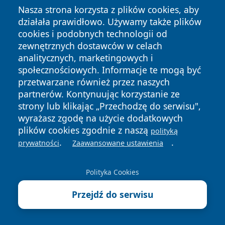
Nasza strona korzysta z plików cookies, aby
działała prawidłowo. Używamy także plików
cookies i podobnych technologii od
Copyright © 2026 czestochowanews.pl Wszystkie prawa
zewnętrznych dostawców w celach
zastrzeżone.
analitycznych, marketingowych i
społecznościowych. Informacje te mogą być
przetwarzane również przez naszych
Polityka
Polityka
News
Autorzy
partnerów. Kontynuując korzystanie ze
Prywatności
Cookies
strony lub klikając „Przechodzę do serwisu",
wyrażasz zgodę na użycie dodatkowych
cześć
plików cookies zgodnie z naszą
polityką
.
.
prywatności
Zaawansowane ustawienia
Polityka Cookies
Przejdź do serwisu