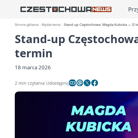
Prz
Strona główna
Wydarzenia
Stand-up Częstochowa: Magda Kubicka — II t
Stand-up Częstochowa
termin
18 marca 2026
2 min czytania
Udostępnij