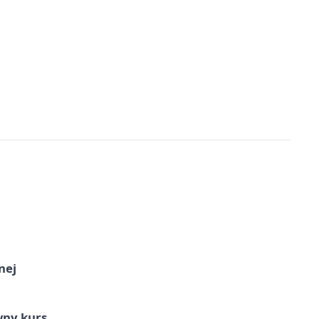
nej
wny kurs