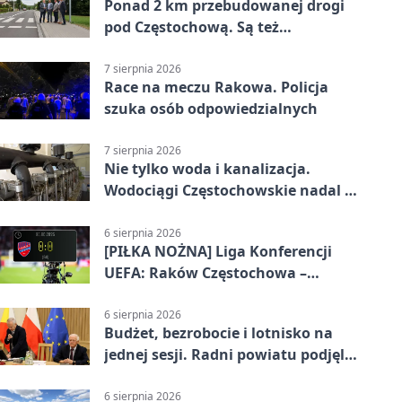
Ponad 2 km przebudowanej drogi
pod Częstochową. Są też
bezpieczniejsze przejścia
7 sierpnia 2026
Race na meczu Rakowa. Policja
szuka osób odpowiedzialnych
7 sierpnia 2026
Nie tylko woda i kanalizacja.
Wodociągi Częstochowskie nadal w
systemie EMAS
6 sierpnia 2026
[PIŁKA NOŻNA] Liga Konferencji
UEFA: Raków Częstochowa –
Hammarby FF 0:0 w pierwszym
meczu III rundy eliminacji
6 sierpnia 2026
Budżet, bezrobocie i lotnisko na
jednej sesji. Radni powiatu podjęli
decyzje
6 sierpnia 2026