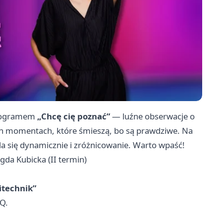
programem
„Chcę cię poznać”
— luźne obserwacje o
ych momentach, które śmieszą, bo są prawdziwe. Na
da się dynamicznie i zróżnicowanie. Warto wpaść!
da Kubicka (II termin)
itechnik”
BQ.