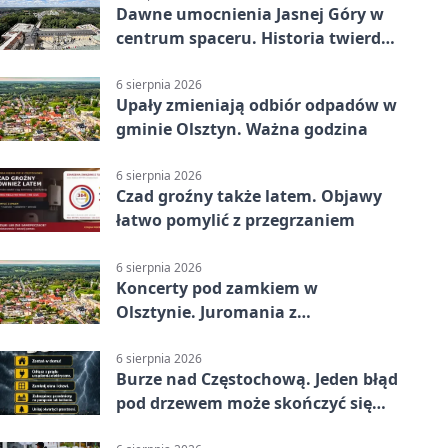
Dawne umocnienia Jasnej Góry w
centrum spaceru. Historia twierdzy
z nowej perspektywy
6 sierpnia 2026
Upały zmieniają odbiór odpadów w
gminie Olsztyn. Ważna godzina
6 sierpnia 2026
Czad groźny także latem. Objawy
łatwo pomylić z przegrzaniem
6 sierpnia 2026
Koncerty pod zamkiem w
Olsztynie. Juromania z
mappingiem i efektami
6 sierpnia 2026
Burze nad Częstochową. Jeden błąd
pod drzewem może skończyć się
tragedią