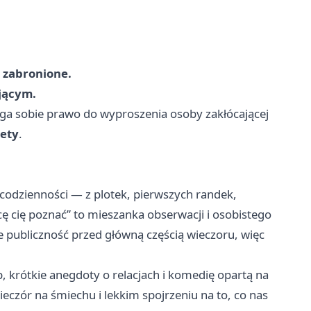
 zabronione.
jącym.
ga sobie prawo do wyproszenia osoby zakłócającej
lety
.
 codzienności — z plotek, pierwszych randek,
ę cię poznać” to mieszanka obserwacji i osobistego
je publiczność przed główną częścią wieczoru, więc
p, krótkie anegdoty o relacjach i komedię opartą na
wieczór na śmiechu i lekkim spojrzeniu na to, co nas