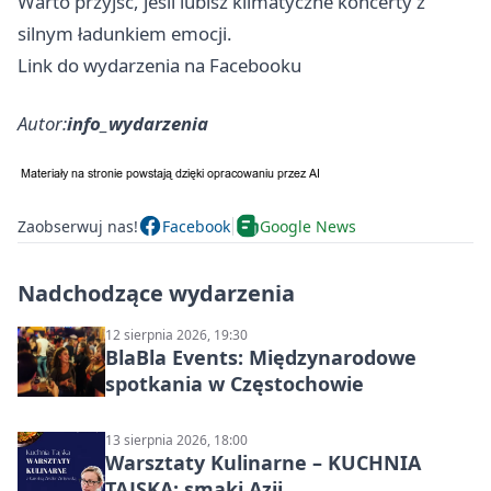
Warto przyjść, jeśli lubisz klimatyczne koncerty z
silnym ładunkiem emocji.
Link do wydarzenia na Facebooku
Autor:
info_wydarzenia
Zaobserwuj nas!
Facebook
Google News
Nadchodzące wydarzenia
12 sierpnia 2026, 19:30
BlaBla Events: Międzynarodowe
spotkania w Częstochowie
13 sierpnia 2026, 18:00
Warsztaty Kulinarne – KUCHNIA
TAJSKA: smaki Azji