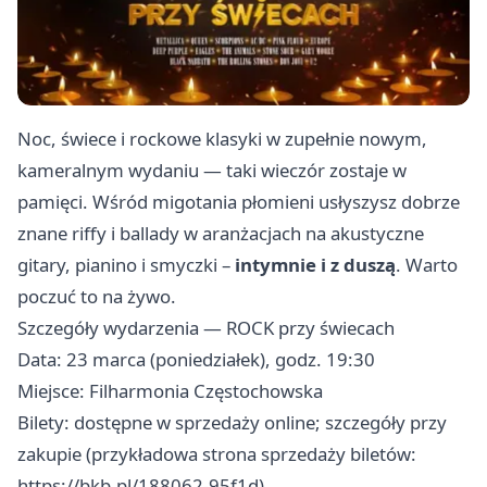
Noc, świece i rockowe klasyki w zupełnie nowym,
kameralnym wydaniu — taki wieczór zostaje w
pamięci. Wśród migotania płomieni usłyszysz dobrze
znane riffy i ballady w aranżacjach na akustyczne
gitary, pianino i smyczki –
intymnie i z duszą
. Warto
poczuć to na żywo.
Szczegóły wydarzenia — ROCK przy świecach
Data: 23 marca (poniedziałek), godz. 19:30
Miejsce: Filharmonia Częstochowska
Bilety: dostępne w sprzedaży online; szczegóły przy
zakupie (przykładowa strona sprzedaży biletów:
https://bkb.pl/188062-95f1d)