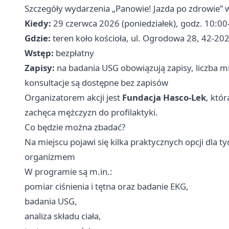
Szczegóły wydarzenia „Panowie! Jazda po zdrowie”
Kiedy:
29 czerwca 2026 (poniedziałek), godz. 10:0
Gdzie:
teren koło kościoła, ul. Ogrodowa 28, 42-20
Wstęp:
bezpłatny
Zapisy:
na badania USG obowiązują zapisy, liczba mi
konsultacje są dostępne bez zapisów
Organizatorem akcji jest
Fundacja Hasco-Lek
, któ
zachęca mężczyzn do profilaktyki.
Co będzie można zbadać?
Na miejscu pojawi się kilka praktycznych opcji dla ty
organizmem
W programie są m.in.:
pomiar ciśnienia i tętna oraz badanie EKG,
badania USG,
analiza składu ciała,