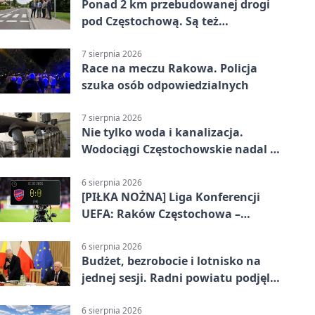
Ponad 2 km przebudowanej drogi
pod Częstochową. Są też
bezpieczniejsze przejścia
7 sierpnia 2026
Race na meczu Rakowa. Policja
szuka osób odpowiedzialnych
7 sierpnia 2026
Nie tylko woda i kanalizacja.
Wodociągi Częstochowskie nadal w
systemie EMAS
6 sierpnia 2026
[PIŁKA NOŻNA] Liga Konferencji
UEFA: Raków Częstochowa –
Hammarby FF 0:0 w pierwszym
meczu III rundy eliminacji
6 sierpnia 2026
Budżet, bezrobocie i lotnisko na
jednej sesji. Radni powiatu podjęli
decyzje
6 sierpnia 2026