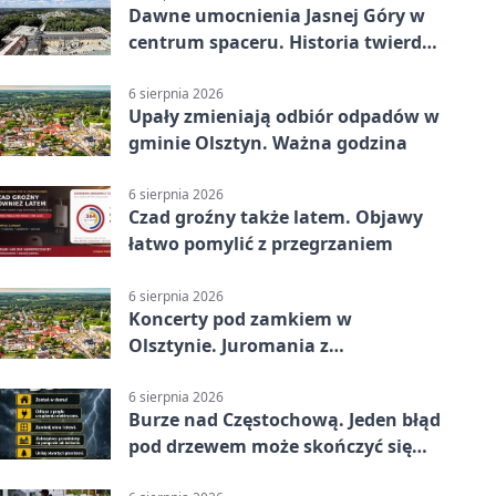
Dawne umocnienia Jasnej Góry w
centrum spaceru. Historia twierdzy
z nowej perspektywy
6 sierpnia 2026
Upały zmieniają odbiór odpadów w
gminie Olsztyn. Ważna godzina
6 sierpnia 2026
Czad groźny także latem. Objawy
łatwo pomylić z przegrzaniem
6 sierpnia 2026
Koncerty pod zamkiem w
Olsztynie. Juromania z
mappingiem i efektami
6 sierpnia 2026
Burze nad Częstochową. Jeden błąd
pod drzewem może skończyć się
tragedią