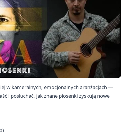
kiej w kameralnych, emocjonalnych aranżacjach —
ść i posłuchać, jak znane piosenki zyskują nowe
a)