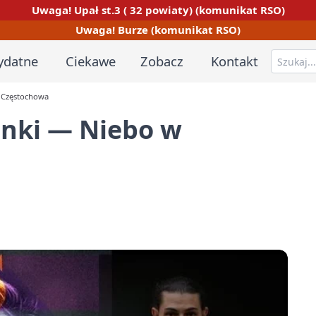
Uwaga! Upał st.3 ( 32 powiaty) (komunikat RSO)
Uwaga! Burze (komunikat RSO)
ydatne
Ciekawe
Zobacz
Kontakt
, Częstochowa
enki — Niebo w