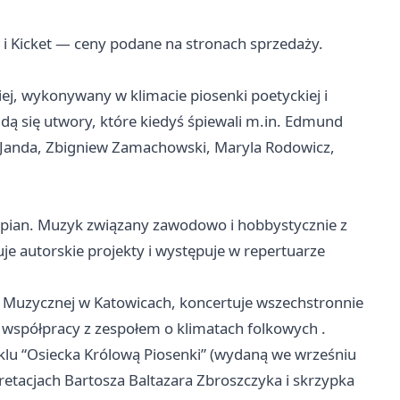
a i Kicket — ceny podane na stronach sprzedaży.
j, wykonywany w klimacie piosenki poetyckiej i
ą się utwory, które kiedyś śpiewali m.in. Edmund
a Janda, Zbigniew Zamachowski, Maryla Rodowicz,
tepian. Muzyk związany zawodowo i hobbystycznie z
je autorskie projekty i występuje w repertuarze
Muzycznej w Katowicach, koncertuje wszechstronnie
e współpracy z zespołem o klimatach folkowych .
klu “Osiecka Królową Piosenki” (wydaną we wrześniu
retacjach Bartosza Baltazara Zbroszczyka i skrzypka