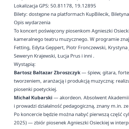
Lokalizacja GPS: 50.81178, 19.12895
Bilety: dostępne na platformach KupBilecik, Biletyn
Opis wydarzenia
To koncert poświęcony piosenkom Agnieszki Osieckie
kameralnego teatru muzycznego. W programie znajd
Fetting, Edyta Geppert, Piotr Fronczewski, Krystyn
Seweryn Krajewski, Łucja Prus i inni .
Wystąpią:
Bartosz Baltazar Zbroszczyk
— śpiew, gitara, for
tworzeniem, aranżacją i produkcją muzyczną; realizu
piosenki poetyckiej.
Michał Kubarski
— akordeon. Absolwent Akademii 
i prowadzi działalność pedagogiczną, znany m.in. z
Po koncercie będzie można nabyć pierwszą część cy
2025) — zbiór piosenek Agnieszki Osieckiej w interp