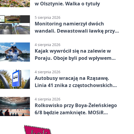
w Olsztynie. Walka o tytuły
5 sierpnia 2026
Monitoring namierzył dwóch
wandali. Dewastowali ławkę przy
Skwerze Solidarności
4 sierpnia 2026
Kajak wywrócił się na zalewie w
Poraju. Oboje byli pod wpływem
alkoholu
4 sierpnia 2026
Autobusy wracają na Rząsawę.
Linia 41 znika z częstochowskich
ulic
4 sierpnia 2026
Rolkowisko przy Boya-Żeleńskiego
6/8 będzie zamknięte. MOSiR
podaje powód