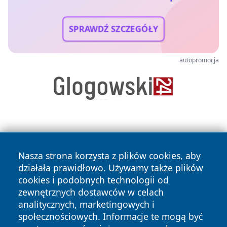
SPRAWDŹ SZCZEGÓŁY
autopromocja
Nasza strona korzysta z plików cookies, aby
działała prawidłowo. Używamy także plików
cookies i podobnych technologii od
Copyright © 2026 czestochowanews.pl Wszystkie prawa
zewnętrznych dostawców w celach
zastrzeżone.
analitycznych, marketingowych i
społecznościowych. Informacje te mogą być