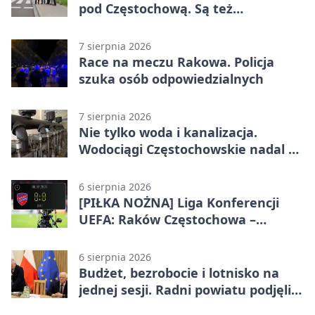
pod Częstochową. Są też
bezpieczniejsze przejścia
7 sierpnia 2026
Race na meczu Rakowa. Policja
szuka osób odpowiedzialnych
7 sierpnia 2026
Nie tylko woda i kanalizacja.
Wodociągi Częstochowskie nadal w
systemie EMAS
6 sierpnia 2026
[PIŁKA NOŻNA] Liga Konferencji
UEFA: Raków Częstochowa –
Hammarby FF 0:0 w pierwszym
meczu III rundy eliminacji
6 sierpnia 2026
Budżet, bezrobocie i lotnisko na
jednej sesji. Radni powiatu podjęli
decyzje