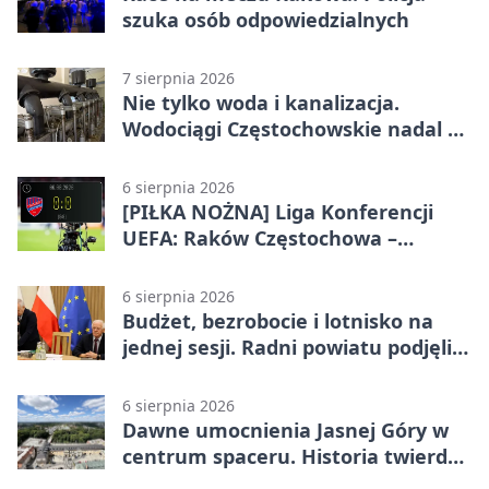
szuka osób odpowiedzialnych
7 sierpnia 2026
Nie tylko woda i kanalizacja.
Wodociągi Częstochowskie nadal w
systemie EMAS
6 sierpnia 2026
[PIŁKA NOŻNA] Liga Konferencji
UEFA: Raków Częstochowa –
Hammarby FF 0:0 w pierwszym
meczu III rundy eliminacji
6 sierpnia 2026
Budżet, bezrobocie i lotnisko na
jednej sesji. Radni powiatu podjęli
decyzje
6 sierpnia 2026
Dawne umocnienia Jasnej Góry w
centrum spaceru. Historia twierdzy
z nowej perspektywy