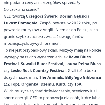
nie podano ceny ani szczegółów sprzedaży
Co czeka na scenie?
GED tworzą
Grzegorz Świerk, Dorian Gębski i
Łukasz Domagała
. Zespół powstał w 2022 roku, po
powrocie muzyków z Anglii i Niemiec do Polski, a ich
granie szybko zaczęło zwracać uwagę fanów
mocniejszych, żywych brzmień.
To nie jest przypadkowy skład. Muzycy mają na koncie
występy na takich wydarzeniach jak
Rawa Blues
Festival
,
Suwałki Blues Festival
,
Lauba Pełna Blusa
czy
Lesko Rock Country Festiwal
. Grali też u boku
dużych nazw, m.in.
The Animals
,
Billy’ego Gibbonsa
(ZZ Top)
,
Organka
,
Dżemu
,
Kultu
czy
TSA
.
W ich muzyce słychać doświadczenie, sceniczny luz i
sporo energii. GED to propozycja dla osób, które lubią
koncerty z żywym instrumentarium, mocnym basem