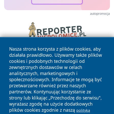
autopromocja
Nasza strona korzysta z plików cookies, aby
działała prawidłowo. Używamy także plików
cookies i podobnych technologii od
zewnętrznych dostawców w celach
analitycznych, marketingowych i
społecznościowych. Informacje te mogą być
Copyright © 2026 czestochowanews.pl Wszystkie prawa
przetwarzane również przez naszych
zastrzeżone.
partnerów. Kontynuując korzystanie ze
strony lub klikając „Przechodzę do serwisu",
wyrażasz zgodę na użycie dodatkowych
Polityka
Polityka
News
Autorzy
plików cookies zgodnie z naszą
polityką
Prywatności
Cookies