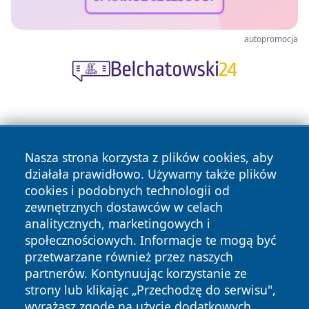
autopromocja
Nasza strona korzysta z plików cookies, aby
działała prawidłowo. Używamy także plików
cookies i podobnych technologii od
Copyright © 2026 czestochowanews.pl Wszystkie prawa
zewnętrznych dostawców w celach
zastrzeżone.
analitycznych, marketingowych i
społecznościowych. Informacje te mogą być
przetwarzane również przez naszych
Polityka
Polityka
News
Autorzy
partnerów. Kontynuując korzystanie ze
Prywatności
Cookies
strony lub klikając „Przechodzę do serwisu",
wyrażasz zgodę na użycie dodatkowych
cześć