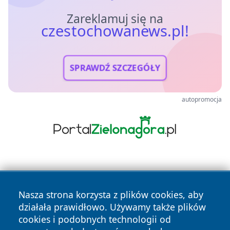
Zareklamuj się na
czestochowanews.pl!
SPRAWDŹ SZCZEGÓŁY
autopromocja
Nasza strona korzysta z plików cookies, aby
działała prawidłowo. Używamy także plików
cookies i podobnych technologii od
Copyright © 2026 czestochowanews.pl Wszystkie prawa