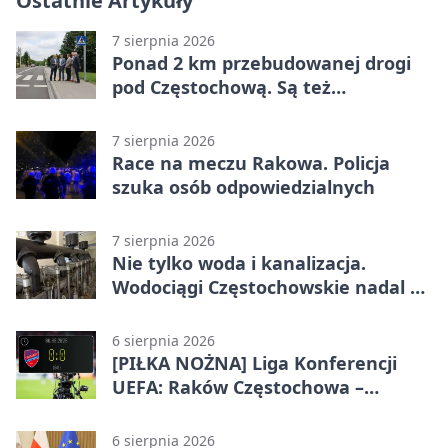
Ostatnie Artykuły
7 sierpnia 2026
Ponad 2 km przebudowanej drogi
pod Częstochową. Są też
bezpieczniejsze przejścia
7 sierpnia 2026
Race na meczu Rakowa. Policja
szuka osób odpowiedzialnych
7 sierpnia 2026
Nie tylko woda i kanalizacja.
Wodociągi Częstochowskie nadal w
systemie EMAS
6 sierpnia 2026
[PIŁKA NOŻNA] Liga Konferencji
UEFA: Raków Częstochowa –
Hammarby FF 0:0 w pierwszym
meczu III rundy eliminacji
6 sierpnia 2026