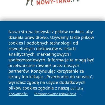
Nasza strona korzysta z plików cookies, aby
działała prawidłowo. Używamy także plików
cookies i podobnych technologii od
Copyright © 2026 czestochowanews.pl Wszystkie prawa
zewnętrznych dostawców w celach
zastrzeżone.
analitycznych, marketingowych i
społecznościowych. Informacje te mogą być
przetwarzane również przez naszych
Polityka
Polityka
News
Autorzy
partnerów. Kontynuując korzystanie ze
Prywatności
Cookies
strony lub klikając „Przechodzę do serwisu",
wyrażasz zgodę na użycie dodatkowych
cześć
plików cookies zgodnie z naszą
polityką
.
.
prywatności
Zaawansowane ustawienia