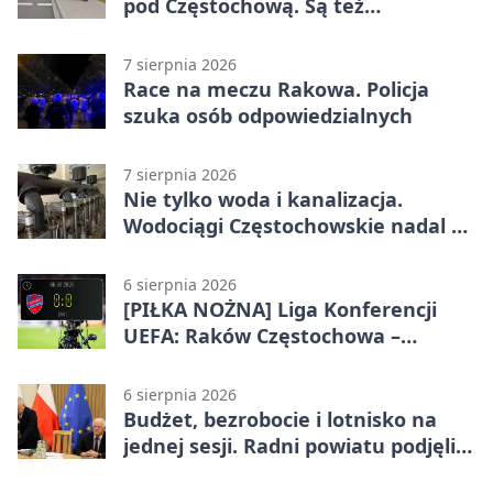
pod Częstochową. Są też
bezpieczniejsze przejścia
7 sierpnia 2026
Race na meczu Rakowa. Policja
szuka osób odpowiedzialnych
7 sierpnia 2026
Nie tylko woda i kanalizacja.
Wodociągi Częstochowskie nadal w
systemie EMAS
6 sierpnia 2026
[PIŁKA NOŻNA] Liga Konferencji
UEFA: Raków Częstochowa –
Hammarby FF 0:0 w pierwszym
meczu III rundy eliminacji
6 sierpnia 2026
Budżet, bezrobocie i lotnisko na
jednej sesji. Radni powiatu podjęli
decyzje