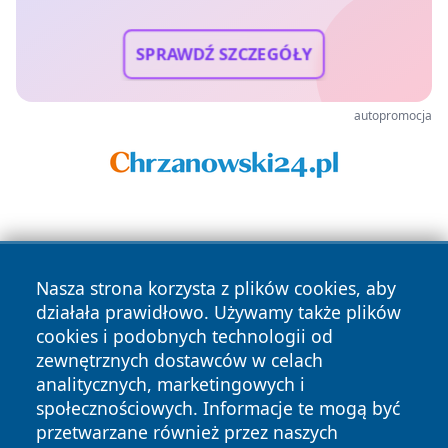
SPRAWDŹ SZCZEGÓŁY
autopromocja
Nasza strona korzysta z plików cookies, aby
działała prawidłowo. Używamy także plików
cookies i podobnych technologii od
Copyright © 2026 czestochowanews.pl Wszystkie prawa
zewnętrznych dostawców w celach
zastrzeżone.
analitycznych, marketingowych i
społecznościowych. Informacje te mogą być
przetwarzane również przez naszych
Polityka
Polityka
News
Autorzy