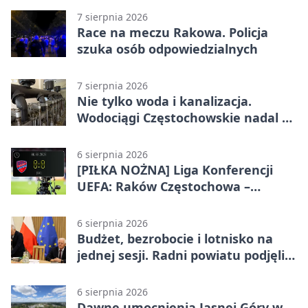
7 sierpnia 2026
Race na meczu Rakowa. Policja
szuka osób odpowiedzialnych
7 sierpnia 2026
Nie tylko woda i kanalizacja.
Wodociągi Częstochowskie nadal w
systemie EMAS
6 sierpnia 2026
[PIŁKA NOŻNA] Liga Konferencji
UEFA: Raków Częstochowa –
Hammarby FF 0:0 w pierwszym
meczu III rundy eliminacji
6 sierpnia 2026
Budżet, bezrobocie i lotnisko na
jednej sesji. Radni powiatu podjęli
decyzje
6 sierpnia 2026
Dawne umocnienia Jasnej Góry w