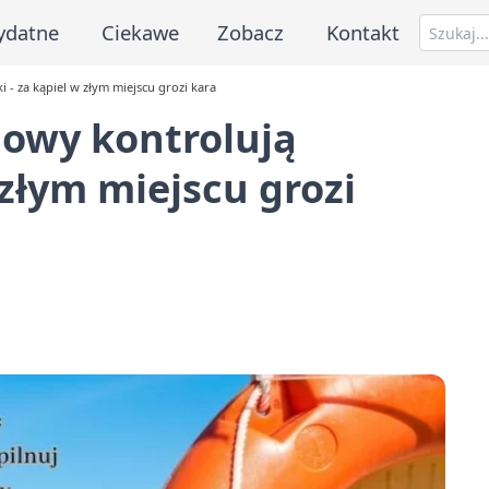
ydatne
Ciekawe
Zobacz
Kontakt
i - za kąpiel w złym miejscu grozi kara
howy kontrolują
 złym miejscu grozi