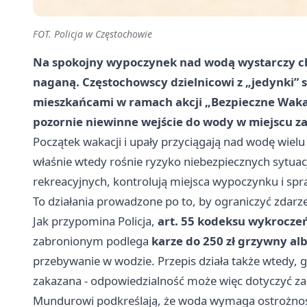
FOT. Policja w Częstochowie
Na spokojny wypoczynek nad wodą wystarczy ch
naganą. Częstochowscy dzielnicowi z „jedynki” 
mieszkańcami w ramach akcji „Bezpieczne Waka
pozornie niewinne wejście do wody w miejscu 
Początek wakacji i upały przyciągają nad wodę wielu
właśnie wtedy rośnie ryzyko niebezpiecznych sytuacj
rekreacyjnych, kontrolują miejsca wypoczynku i spr
To działania prowadzone po to, by ograniczyć zdarze
Jak przypomina Policja,
art. 55 kodeksu wykrocze
zabronionym podlega
karze do 250 zł grzywny al
przebywanie w wodzie. Przepis działa także wtedy, gd
zakazana - odpowiedzialność może więc dotyczyć z
Mundurowi podkreślają, że woda wymaga ostrożności