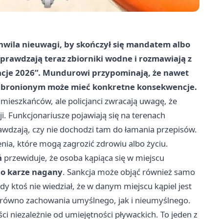
wila nieuwagi, by skończył się mandatem albo
sprawdzają teraz zbiorniki wodne i rozmawiają z
cje 2026”. Mundurowi przypominają, że nawet
zabronionym może mieć konkretne konsekwencje.
 mieszkańców, ale policjanci zwracają uwagę, że
i. Funkcjonariusze pojawiają się na terenach
awdzają, czy nie dochodzi tam do łamania przepisów.
nia, które mogą zagrozić zdrowiu albo życiu.
ń
przewiduje, że osoba kąpiąca się w miejscu
bo karze nagany
. Sankcja może objąć również samo
y ktoś nie wiedział, że w danym miejscu kąpiel jest
arówno zachowania umyślnego, jak i nieumyślnego.
 niezależnie od umiejętności pływackich. To jeden z