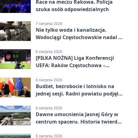
Race na meczu Rakowa. Policja
szuka osób odpowiedzialnych
7 sierpnia 2026
Nie tylko woda i kanalizacja.
Wodociągi Częstochowskie nadal w
systemie EMAS
6 sierpnia 2026
[PIŁKA NOŻNA] Liga Konferencji
UEFA: Raków Częstochowa –
Hammarby FF 0:0 w pierwszym
meczu III rundy eliminacji
6 sierpnia 2026
Budżet, bezrobocie i lotnisko na
jednej sesji. Radni powiatu podjęli
decyzje
6 sierpnia 2026
Dawne umocnienia Jasnej Góry w
centrum spaceru. Historia twierdzy
z nowej perspektywy
6 sierpnia 2026