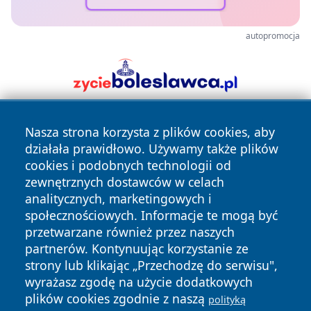
autopromocja
Nasza strona korzysta z plików cookies, aby
działała prawidłowo. Używamy także plików
cookies i podobnych technologii od
zewnętrznych dostawców w celach
analitycznych, marketingowych i
Copyright © 2026 czestochowanews.pl Wszystkie prawa
społecznościowych. Informacje te mogą być
zastrzeżone.
przetwarzane również przez naszych
partnerów. Kontynuując korzystanie ze
strony lub klikając „Przechodzę do serwisu",
Polityka
Polityka
News
Autorzy
wyrażasz zgodę na użycie dodatkowych
Prywatności
Cookies
plików cookies zgodnie z naszą
polityką