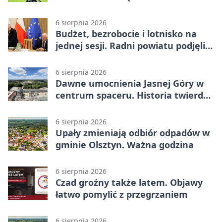
Hammarby FF 0:0 w pierwszym
meczu III rundy eliminacji
6 sierpnia 2026
Budżet, bezrobocie i lotnisko na
jednej sesji. Radni powiatu podjęli
decyzje
6 sierpnia 2026
Dawne umocnienia Jasnej Góry w
centrum spaceru. Historia twierdzy
z nowej perspektywy
6 sierpnia 2026
Upały zmieniają odbiór odpadów w
gminie Olsztyn. Ważna godzina
6 sierpnia 2026
Czad groźny także latem. Objawy
łatwo pomylić z przegrzaniem
6 sierpnia 2026