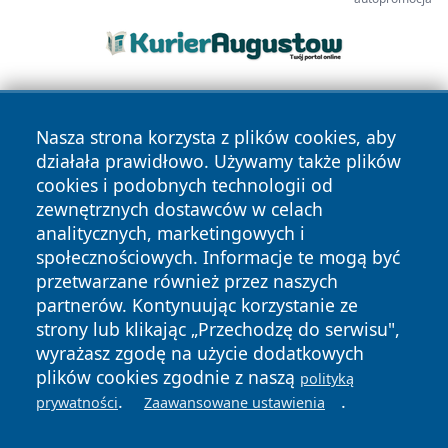
Nasza strona korzysta z plików cookies, aby
działała prawidłowo. Używamy także plików
cookies i podobnych technologii od
zewnętrznych dostawców w celach
Copyright © 2026 czestochowanews.pl Wszystkie prawa
analitycznych, marketingowych i
zastrzeżone.
społecznościowych. Informacje te mogą być
przetwarzane również przez naszych
partnerów. Kontynuując korzystanie ze
Polityka
Polityka
News
Autorzy
strony lub klikając „Przechodzę do serwisu",
Prywatności
Cookies
wyrażasz zgodę na użycie dodatkowych
plików cookies zgodnie z naszą
polityką
cześć
.
.
prywatności
Zaawansowane ustawienia