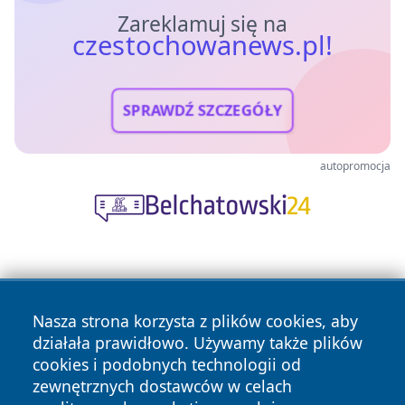
Zareklamuj się na
czestochowanews.pl!
SPRAWDŹ SZCZEGÓŁY
autopromocja
Nasza strona korzysta z plików cookies, aby
działała prawidłowo. Używamy także plików
cookies i podobnych technologii od
Copyright © 2026 czestochowanews.pl Wszystkie prawa
zewnętrznych dostawców w celach
zastrzeżone.