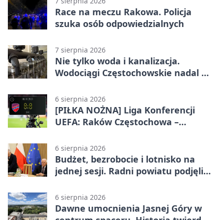
7 sierpnia 2026
Race na meczu Rakowa. Policja
szuka osób odpowiedzialnych
7 sierpnia 2026
Nie tylko woda i kanalizacja.
Wodociągi Częstochowskie nadal w
systemie EMAS
6 sierpnia 2026
[PIŁKA NOŻNA] Liga Konferencji
UEFA: Raków Częstochowa –
Hammarby FF 0:0 w pierwszym
meczu III rundy eliminacji
6 sierpnia 2026
Budżet, bezrobocie i lotnisko na
jednej sesji. Radni powiatu podjęli
decyzje
6 sierpnia 2026
Dawne umocnienia Jasnej Góry w
centrum spaceru. Historia twierdzy