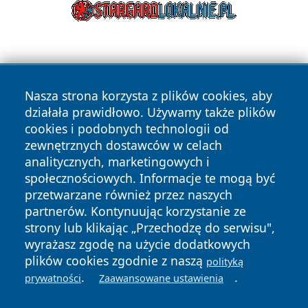
Nasza strona korzysta z plików cookies, aby
działała prawidłowo. Używamy także plików
cookies i podobnych technologii od
Copyright © 2026 czestochowanews.pl Wszystkie prawa
zewnętrznych dostawców w celach
zastrzeżone.
analitycznych, marketingowych i
społecznościowych. Informacje te mogą być
przetwarzane również przez naszych
Polityka
Polityka
News
Autorzy
partnerów. Kontynuując korzystanie ze
Prywatności
Cookies
strony lub klikając „Przechodzę do serwisu",
wyrażasz zgodę na użycie dodatkowych
cześć
plików cookies zgodnie z naszą
polityką
.
.
prywatności
Zaawansowane ustawienia