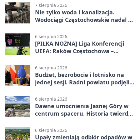
7 sierpnia 2026
Nie tylko woda i kanalizacja.
Wodociągi Częstochowskie nadal w
systemie EMAS
6 sierpnia 2026
[PIŁKA NOŻNA] Liga Konferencji
UEFA: Raków Częstochowa –
Hammarby FF 0:0 w pierwszym
meczu III rundy eliminacji
6 sierpnia 2026
Budżet, bezrobocie i lotnisko na
jednej sesji. Radni powiatu podjęli
decyzje
6 sierpnia 2026
Dawne umocnienia Jasnej Góry w
centrum spaceru. Historia twierdzy
z nowej perspektywy
6 sierpnia 2026
Upały zmieniają odbiór odpadów w