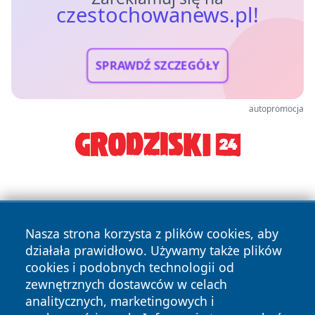
czestochowanews.pl!
SPRAWDŹ SZCZEGÓŁY
autopromocja
Nasza strona korzysta z plików cookies, aby
działała prawidłowo. Używamy także plików
cookies i podobnych technologii od
Copyright © 2026 czestochowanews.pl Wszystkie prawa
zewnętrznych dostawców w celach
zastrzeżone.
analitycznych, marketingowych i