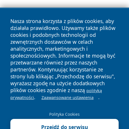
Nasza strona korzysta z plików cookies, aby
działała prawidłowo. Używamy także plików
cookies i podobnych technologii od
Copyright © 2026 czestochowanews.pl Wszystkie prawa
zewnętrznych dostawców w celach
zastrzeżone.
analitycznych, marketingowych i
społecznościowych. Informacje te mogą być
przetwarzane również przez naszych
Polityka
Polityka
News
Autorzy
partnerów. Kontynuując korzystanie ze
Prywatności
Cookies
strony lub klikając „Przechodzę do serwisu",
wyrażasz zgodę na użycie dodatkowych
cześć
plików cookies zgodnie z naszą
polityką
.
.
prywatności
Zaawansowane ustawienia
Polityka Cookies
Przejdź do serwisu