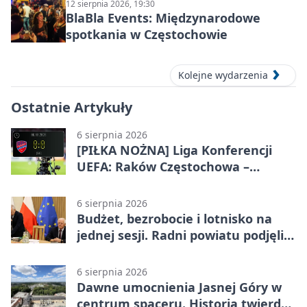
12 sierpnia 2026, 19:30
BlaBla Events: Międzynarodowe
spotkania w Częstochowie
Kolejne wydarzenia
Ostatnie Artykuły
6 sierpnia 2026
[PIŁKA NOŻNA] Liga Konferencji
UEFA: Raków Częstochowa –
Hammarby FF 0:0 w pierwszym
meczu III rundy eliminacji
6 sierpnia 2026
Budżet, bezrobocie i lotnisko na
jednej sesji. Radni powiatu podjęli
decyzje
6 sierpnia 2026
Dawne umocnienia Jasnej Góry w
centrum spaceru. Historia twierdzy