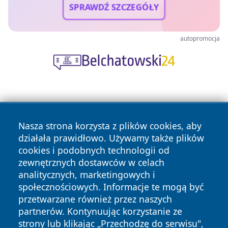
SPRAWDŹ SZCZEGÓŁY
autopromocja
Nasza strona korzysta z plików cookies, aby
działała prawidłowo. Używamy także plików
cookies i podobnych technologii od
Copyright © 2026 czestochowanews.pl Wszystkie prawa
zewnętrznych dostawców w celach
zastrzeżone.
analitycznych, marketingowych i
społecznościowych. Informacje te mogą być
przetwarzane również przez naszych
Polityka
Polityka
News
Autorzy
partnerów. Kontynuując korzystanie ze
Prywatności
Cookies
strony lub klikając „Przechodzę do serwisu",