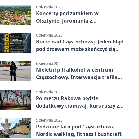
6 sierpnia 2026
Koncerty pod zamkiem w
Olsztynie. Juromania z
mappingiem i efektami
6 sierpnia 2026
Burze nad Częstochową. Jeden błąd
pod drzewem może skończyć się
tragedią
6 sierpnia 2026
Nieletni pili alkohol w centrum
Częstochowy. Interwencja trafiła
na policję
5 sierpnia 2026
Po meczu Rakowa będzie
dodatkowy tramwaj. Kurs ruszy ze
Stadionu Raków
5 sierpnia 2026
Rodzinne lato pod Częstochową.
Nordic walking, fitness i bushcraft