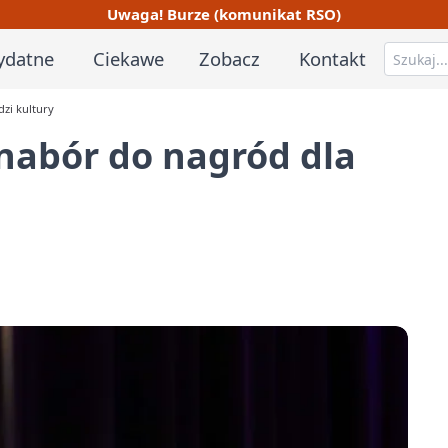
Uwaga! Burze (komunikat RSO)
ydatne
Ciekawe
Zobacz
Kontakt
zi kultury
nabór do nagród dla