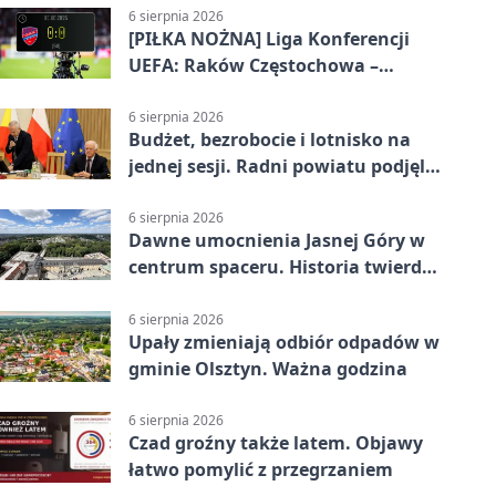
6 sierpnia 2026
[PIŁKA NOŻNA] Liga Konferencji
UEFA: Raków Częstochowa –
Hammarby FF 0:0 w pierwszym
meczu III rundy eliminacji
6 sierpnia 2026
Budżet, bezrobocie i lotnisko na
jednej sesji. Radni powiatu podjęli
decyzje
6 sierpnia 2026
Dawne umocnienia Jasnej Góry w
centrum spaceru. Historia twierdzy
z nowej perspektywy
6 sierpnia 2026
Upały zmieniają odbiór odpadów w
gminie Olsztyn. Ważna godzina
6 sierpnia 2026
Czad groźny także latem. Objawy
łatwo pomylić z przegrzaniem