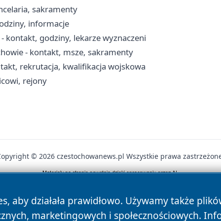
ncelaria, sakramenty
odziny, informacje
 kontakt, godziny, lekarze wyznaczeni
chowie - kontakt, msze, sakramenty
kt, rekrutacja, kwalifikacja wojskowa
icowi, rejony
Copyright © 2026 czestochowanews.pl Wszystkie prawa zastrzeżone
News
Autorzy
Polityka Prywatności
Polityka Cookie
es, aby działała prawidłowo. Używamy także plik
cznych, marketingowych i społecznościowych. Inf