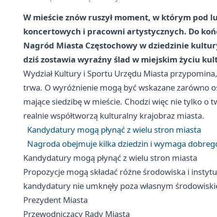
W mieście znów ruszył moment, w którym pod lupę
koncertowych i pracowni artystycznych. Do ko
Nagród Miasta Częstochowy w dziedzinie kultury
dziś zostawia wyraźny ślad w miejskim życiu ku
Wydział Kultury i Sportu Urzędu Miasta przypomina,
trwa. O wyróżnienie mogą być wskazane zarówno os
mające siedzibę w mieście. Chodzi więc nie tylko o tw
realnie współtworzą kulturalny krajobraz miasta.
Kandydatury mogą płynąć z wielu stron miasta
Nagroda obejmuje kilka dziedzin i wymaga dobreg
Kandydatury mogą płynąć z wielu stron miasta
Propozycje mogą składać różne środowiska i instytucj
kandydatury nie umknęły poza własnym środowisk
Prezydent Miasta
Przewodniczący Rady Miasta