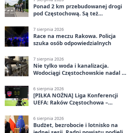
Ponad 2 km przebudowanej drogi
pod Częstochową. Są też
bezpieczniejsze przejścia
7 sierpnia 2026
Race na meczu Rakowa. Policja
szuka osób odpowiedzialnych
7 sierpnia 2026
Nie tylko woda i kanalizacja.
Wodociągi Częstochowskie nadal w
systemie EMAS
6 sierpnia 2026
[PIŁKA NOŻNA] Liga Konferencji
UEFA: Raków Częstochowa –
Hammarby FF 0:0 w pierwszym
meczu III rundy eliminacji
6 sierpnia 2026
Budżet, bezrobocie i lotnisko na
jednej sesji. Radni powiatu podjęli