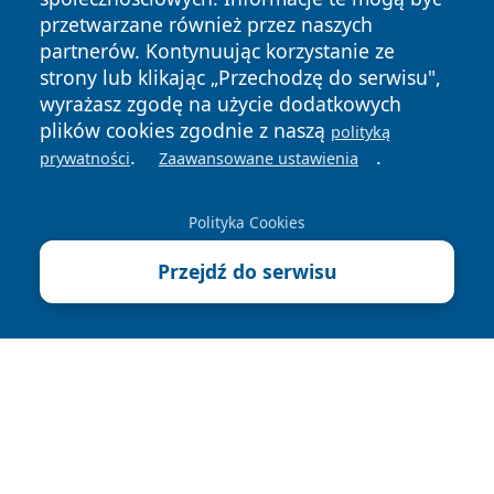
przetwarzane również przez naszych
partnerów. Kontynuując korzystanie ze
strony lub klikając „Przechodzę do serwisu",
wyrażasz zgodę na użycie dodatkowych
plików cookies zgodnie z naszą
polityką
Copyright © 2026 czestochowanews.pl Wszystkie prawa
.
.
prywatności
Zaawansowane ustawienia
zastrzeżone.
Polityka Cookies
Polityka
Polityka
News
Autorzy
Przejdź do serwisu
Prywatności
Cookies
cześć