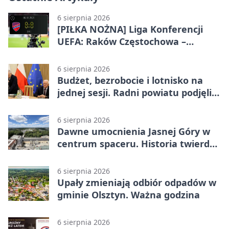
6 sierpnia 2026
[PIŁKA NOŻNA] Liga Konferencji
UEFA: Raków Częstochowa –
Hammarby FF 0:0 w pierwszym
meczu III rundy eliminacji
6 sierpnia 2026
Budżet, bezrobocie i lotnisko na
jednej sesji. Radni powiatu podjęli
decyzje
6 sierpnia 2026
Dawne umocnienia Jasnej Góry w
centrum spaceru. Historia twierdzy
z nowej perspektywy
6 sierpnia 2026
Upały zmieniają odbiór odpadów w
gminie Olsztyn. Ważna godzina
6 sierpnia 2026