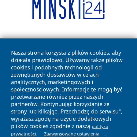
Nasza strona korzysta z plików cookies, aby
działała prawidłowo. Używamy także plików
cookies i podobnych technologii od
Copyright © 2026 czestochowanews.pl Wszystkie prawa
zewnętrznych dostawców w celach
zastrzeżone.
analitycznych, marketingowych i
społecznościowych. Informacje te mogą być
przetwarzane również przez naszych
Polityka
Polityka
News
Autorzy
partnerów. Kontynuując korzystanie ze
Prywatności
Cookies
strony lub klikając „Przechodzę do serwisu",
wyrażasz zgodę na użycie dodatkowych
cześć
plików cookies zgodnie z naszą
polityką
.
.
prywatności
Zaawansowane ustawienia