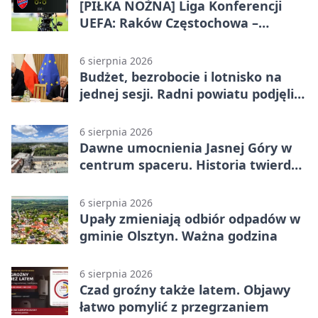
[PIŁKA NOŻNA] Liga Konferencji
UEFA: Raków Częstochowa –
Hammarby FF 0:0 w pierwszym
meczu III rundy eliminacji
6 sierpnia 2026
Budżet, bezrobocie i lotnisko na
jednej sesji. Radni powiatu podjęli
decyzje
6 sierpnia 2026
Dawne umocnienia Jasnej Góry w
centrum spaceru. Historia twierdzy
z nowej perspektywy
6 sierpnia 2026
Upały zmieniają odbiór odpadów w
gminie Olsztyn. Ważna godzina
6 sierpnia 2026
Czad groźny także latem. Objawy
łatwo pomylić z przegrzaniem