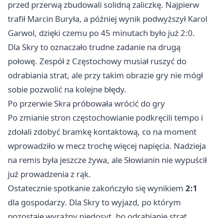
przed przerwą zbudowali solidną zaliczkę. Najpierw
trafił Marcin Buryła, a później wynik podwyższył Karol
Garwol, dzięki czemu po 45 minutach było już 2:0.
Dla Skry to oznaczało trudne zadanie na drugą
połowę. Zespół z Częstochowy musiał ruszyć do
odrabiania strat, ale przy takim obrazie gry nie mógł
sobie pozwolić na kolejne błędy.
Po przerwie Skra próbowała wrócić do gry
Po zmianie stron częstochowianie podkręcili tempo i
zdołali zdobyć bramkę kontaktową, co na moment
wprowadziło w mecz trochę więcej napięcia. Nadzieja
na remis była jeszcze żywa, ale Słowianin nie wypuścił
już prowadzenia z rąk.
Ostatecznie spotkanie zakończyło się wynikiem
2:1
dla gospodarzy. Dla Skry to wyjazd, po którym
pozostaje wyraźny niedosyt, bo odrabianie strat