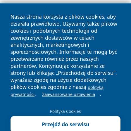
Nasza strona korzysta z plików cookies, aby
działała prawidłowo. Używamy także plików
cookies i podobnych technologii od
Copyright © 2026 czestochowanews.pl Wszystkie prawa
zewnętrznych dostawców w celach
zastrzeżone.
analitycznych, marketingowych i
społecznościowych. Informacje te mogą być
przetwarzane również przez naszych
Polityka
Polityka
News
Autorzy
partnerów. Kontynuując korzystanie ze
Prywatności
Cookies
strony lub klikając „Przechodzę do serwisu",
wyrażasz zgodę na użycie dodatkowych
cześć
plików cookies zgodnie z naszą
polityką
.
.
prywatności
Zaawansowane ustawienia
Polityka Cookies
Przejdź do serwisu