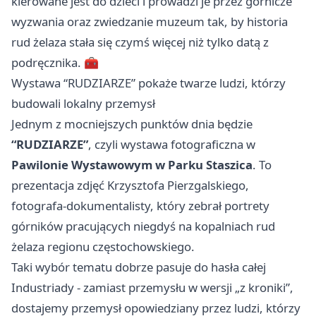
kierowane jest do dzieci i prowadzi je przez górnicze
wyzwania oraz zwiedzanie muzeum tak, by historia
rud żelaza stała się czymś więcej niż tylko datą z
podręcznika. 🧰
Wystawa “RUDZIARZE” pokaże twarze ludzi, którzy
budowali lokalny przemysł
Jednym z mocniejszych punktów dnia będzie
“RUDZIARZE”
, czyli wystawa fotograficzna w
Pawilonie Wystawowym w Parku Staszica
. To
prezentacja zdjęć Krzysztofa Pierzgalskiego,
fotografa-dokumentalisty, który zebrał portrety
górników pracujących niegdyś na kopalniach rud
żelaza regionu częstochowskiego.
Taki wybór tematu dobrze pasuje do hasła całej
Industriady - zamiast przemysłu w wersji „z kroniki”,
dostajemy przemysł opowiedziany przez ludzi, którzy