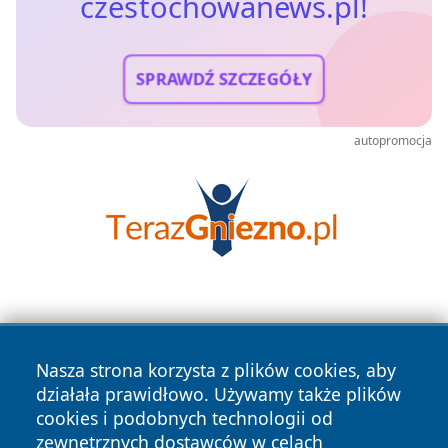
czestochowanews.pl!
SPRAWDŹ SZCZEGÓŁY
autopromocja
Nasza strona korzysta z plików cookies, aby
działała prawidłowo. Używamy także plików
cookies i podobnych technologii od
Copyright © 2026 czestochowanews.pl Wszystkie prawa
zewnętrznych dostawców w celach
zastrzeżone.