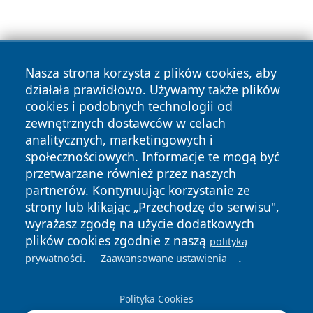
Nasza strona korzysta z plików cookies, aby
działała prawidłowo. Używamy także plików
cookies i podobnych technologii od
Copyright © 2026 czestochowanews.pl Wszystkie prawa
zewnętrznych dostawców w celach
zastrzeżone.
analitycznych, marketingowych i
społecznościowych. Informacje te mogą być
przetwarzane również przez naszych
Polityka
Polityka
News
Autorzy
partnerów. Kontynuując korzystanie ze
Prywatności
Cookies
strony lub klikając „Przechodzę do serwisu",
wyrażasz zgodę na użycie dodatkowych
cześć
plików cookies zgodnie z naszą
polityką
.
.
prywatności
Zaawansowane ustawienia
Polityka Cookies