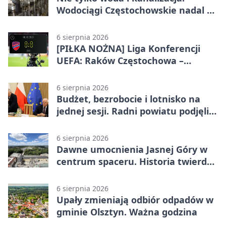
Wodociągi Częstochowskie nadal w
systemie EMAS
6 sierpnia 2026
[PIŁKA NOŻNA] Liga Konferencji
UEFA: Raków Częstochowa –
Hammarby FF 0:0 w pierwszym
meczu III rundy eliminacji
6 sierpnia 2026
Budżet, bezrobocie i lotnisko na
jednej sesji. Radni powiatu podjęli
decyzje
6 sierpnia 2026
Dawne umocnienia Jasnej Góry w
centrum spaceru. Historia twierdzy
z nowej perspektywy
6 sierpnia 2026
Upały zmieniają odbiór odpadów w
gminie Olsztyn. Ważna godzina