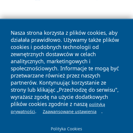
Nasza strona korzysta z plików cookies, aby
działała prawidłowo. Używamy także plików
cookies i podobnych technologii od
Copyright © 2026 czestochowanews.pl Wszystkie prawa
zewnętrznych dostawców w celach
zastrzeżone.
analitycznych, marketingowych i
społecznościowych. Informacje te mogą być
przetwarzane również przez naszych
Polityka
Polityka
News
Autorzy
partnerów. Kontynuując korzystanie ze
Prywatności
Cookies
strony lub klikając „Przechodzę do serwisu",
wyrażasz zgodę na użycie dodatkowych
cześć
plików cookies zgodnie z naszą
polityką
.
.
prywatności
Zaawansowane ustawienia
Polityka Cookies