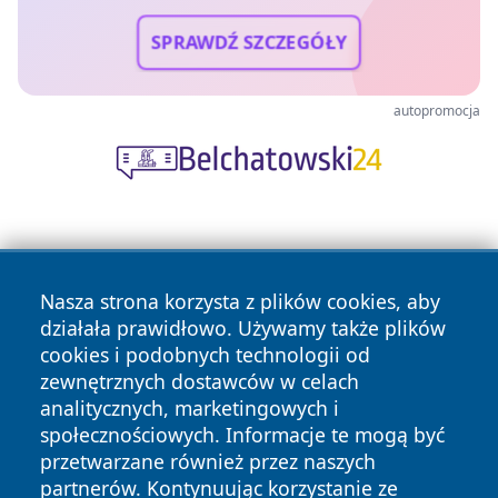
SPRAWDŹ SZCZEGÓŁY
autopromocja
Nasza strona korzysta z plików cookies, aby
działała prawidłowo. Używamy także plików
cookies i podobnych technologii od
Copyright © 2026 czestochowanews.pl Wszystkie prawa
zewnętrznych dostawców w celach
zastrzeżone.
analitycznych, marketingowych i
społecznościowych. Informacje te mogą być
przetwarzane również przez naszych
Polityka
Polityka
News
Autorzy
partnerów. Kontynuując korzystanie ze
Prywatności
Cookies