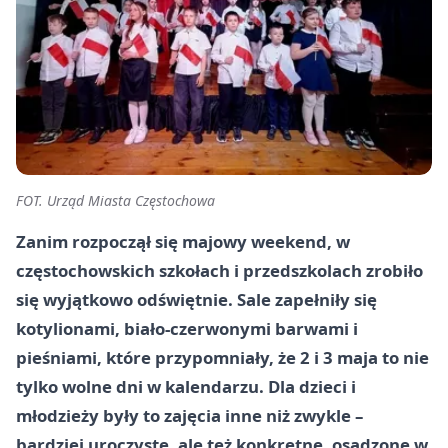
FOT. Urząd Miasta Częstochowa
Zanim rozpoczął się majowy weekend, w
częstochowskich szkołach i przedszkolach zrobiło
się wyjątkowo odświętnie. Sale zapełniły się
kotylionami, biało-czerwonymi barwami i
pieśniami, które przypomniały, że 2 i 3 maja to nie
tylko wolne dni w kalendarzu. Dla dzieci i
młodzieży były to zajęcia inne niż zwykle –
bardziej uroczyste, ale też konkretne, osadzone w