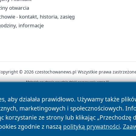
ziny otwarcia
owie - kontakt, historia, zasięg
odziny, informacje
Copyright © 2026 czestochowanews.pl Wszystkie prawa zastrzeżone
News
Autorzy
Polityka Prywatności
Polityka Cookie
es, aby działała prawidłowo. Używamy także plik
cznych, marketingowych i społecznościowych. Inf
 korzystanie ze strony lub klikając „Przechodzę 
ookies zgodnie z naszą
polityką prywatności
.
Zaaw