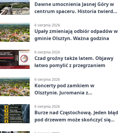
Dawne umocnienia Jasnej Góry w
centrum spaceru. Historia twierdzy
z nowej perspektywy
6 sierpnia 2026
Upały zmieniają odbiór odpadów w
gminie Olsztyn. Ważna godzina
6 sierpnia 2026
Czad groźny także latem. Objawy
łatwo pomylić z przegrzaniem
6 sierpnia 2026
Koncerty pod zamkiem w
Olsztynie. Juromania z
mappingiem i efektami
6 sierpnia 2026
Burze nad Częstochową. Jeden błąd
pod drzewem może skończyć się
tragedią