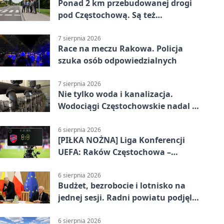
Ponad 2 km przebudowanej drogi
pod Częstochową. Są też
bezpieczniejsze przejścia
7 sierpnia 2026
Race na meczu Rakowa. Policja
szuka osób odpowiedzialnych
7 sierpnia 2026
Nie tylko woda i kanalizacja.
Wodociągi Częstochowskie nadal w
systemie EMAS
6 sierpnia 2026
[PIŁKA NOŻNA] Liga Konferencji
UEFA: Raków Częstochowa –
Hammarby FF 0:0 w pierwszym
meczu III rundy eliminacji
6 sierpnia 2026
Budżet, bezrobocie i lotnisko na
jednej sesji. Radni powiatu podjęli
decyzje
6 sierpnia 2026