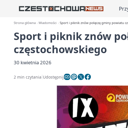
Prz
Strona główna
Wiadomości
Sport i piknik znów połączą gminy powiatu c
Sport i piknik znów p
częstochowskiego
30 kwietnia 2026
2 min czytania
Udostępnij