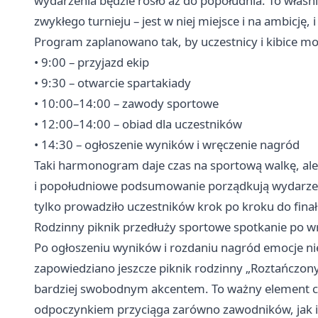
wydarzenia będzie rosło aż do popołudnia. To właśni
zwykłego turnieju – jest w niej miejsce i na ambicję,
Program zaplanowano tak, by uczestnicy i kibice mog
• 9:00 – przyjazd ekip
• 9:30 – otwarcie spartakiady
• 10:00–14:00 – zawody sportowe
• 12:00–14:00 – obiad dla uczestników
• 14:30 – ogłoszenie wyników i wręczenie nagród
Taki harmonogram daje czas na sportową walkę, ale
i popołudniowe podsumowanie porządkują wydarzeni
tylko prowadziło uczestników krok po kroku do finał
Rodzinny piknik przedłuży sportowe spotkanie po w
Po ogłoszeniu wyników i rozdaniu nagród emocje n
zapowiedziano jeszcze piknik rodzinny „Roztańczo
bardziej swobodnym akcentem. To ważny element cał
odpoczynkiem przyciąga zarówno zawodników, jak i 