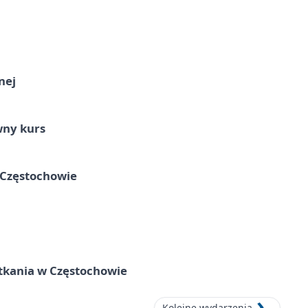
nej
wny kurs
 Częstochowie
tkania w Częstochowie
Kolejne wydarzenia