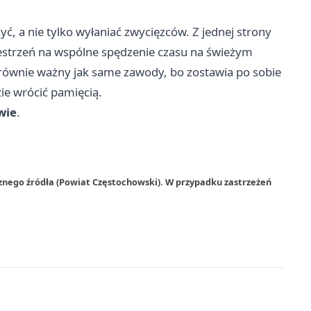
yć, a nie tylko wyłaniać zwycięzców. Z jednej strony
rzestrzeń na wspólne spędzenie czasu na świeżym
 równie ważny jak same zawody, bo zostawia po sobie
zie wrócić pamięcią.
wie
.
znego źródła (Powiat Częstochowski). W przypadku zastrzeżeń