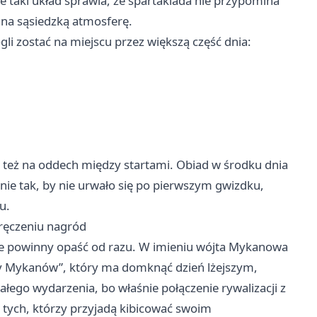
e taki układ sprawia, że spartakiada nie przypomina
 i na sąsiedzką atmosferę.
li zostać na miejscu przez większą część dnia:
 też na oddech między startami. Obiad w środku dnia
e tak, by nie urwało się po pierwszym gwizdku,
u.
ręczeniu nagród
ie powinny opaść od razu. W imieniu wójta Mykanowa
ny Mykanów”, który ma domknąć dzień lżejszym,
ego wydarzenia, bo właśnie połączenie rywalizacji z
tych, którzy przyjadą kibicować swoim