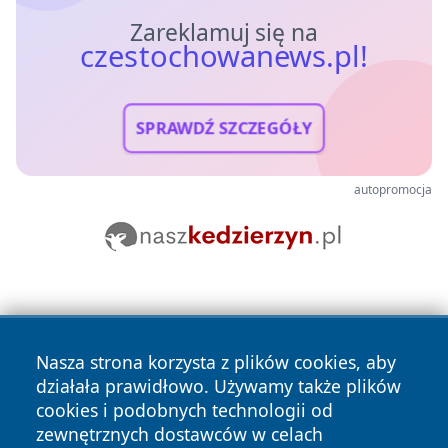
Zareklamuj się na
czestochowanews.pl!
SPRAWDŹ SZCZEGÓŁY
autopromocja
Nasza strona korzysta z plików cookies, aby
działała prawidłowo. Używamy także plików
cookies i podobnych technologii od
Copyright © 2026 czestochowanews.pl Wszystkie prawa
zewnętrznych dostawców w celach
zastrzeżone.