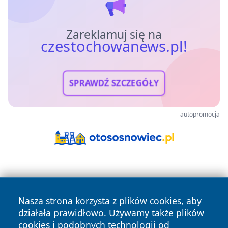
Zareklamuj się na
czestochowanews.pl!
SPRAWDŹ SZCZEGÓŁY
autopromocja
Nasza strona korzysta z plików cookies, aby
działała prawidłowo. Używamy także plików
cookies i podobnych technologii od