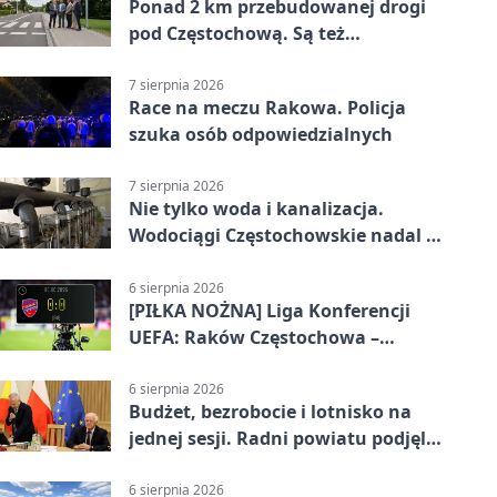
Ponad 2 km przebudowanej drogi
pod Częstochową. Są też
bezpieczniejsze przejścia
7 sierpnia 2026
Race na meczu Rakowa. Policja
szuka osób odpowiedzialnych
7 sierpnia 2026
Nie tylko woda i kanalizacja.
Wodociągi Częstochowskie nadal w
systemie EMAS
6 sierpnia 2026
[PIŁKA NOŻNA] Liga Konferencji
UEFA: Raków Częstochowa –
Hammarby FF 0:0 w pierwszym
meczu III rundy eliminacji
6 sierpnia 2026
Budżet, bezrobocie i lotnisko na
jednej sesji. Radni powiatu podjęli
decyzje
6 sierpnia 2026