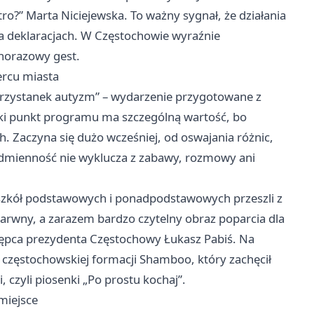
utro?” Marta Niciejewska. To ważny sygnał, że działania
a deklaracjach. W Częstochowie wyraźnie
dnorazowy gest.
ercu miasta
Przystanek autyzm” – wydarzenie przygotowane z
aki punkt programu ma szczególną wartość, bo
h. Zaczyna się dużo wcześniej, od oswajania różnic,
odmienność nie wyklucza z zabawy, rozmowy ani
ie szkół podstawowych i ponadpodstawowych przeszli z
arwny, a zarazem bardzo czytelny obraz poparcia dla
tępca prezydenta Częstochowy Łukasz Pabiś. Na
z częstochowskiej formacji Shamboo, który zachęcił
czyli piosenki „Po prostu kochaj”.
miejsce