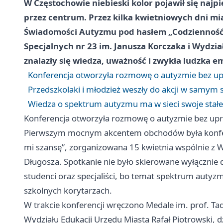
W Częstochowie niebieski kolor pojawił się naj
przez centrum. Przez kilka kwietniowych dni m
Świadomości Autyzmu pod hasłem „Codzienność a
Specjalnych nr 23 im. Janusza Korczaka i Wydzi
znalazły się wiedza, uważność i zwykła ludzka e
Konferencja otworzyła rozmowę o autyzmie bez u
Przedszkolaki i młodzież weszły do akcji w samym 
Wiedza o spektrum autyzmu ma w sieci swoje stałe
Konferencja otworzyła rozmowę o autyzmie bez up
Pierwszym mocnym akcentem obchodów była konfer
mi szansę”, zorganizowana 15 kwietnia wspólnie z
Długosza. Spotkanie nie było skierowane wyłącznie do 
studenci oraz specjaliści, bo temat spektrum auty
szkolnych korytarzach.
W trakcie konferencji wręczono Medale im. prof. Ta
Wydziału Edukacji Urzędu Miasta Rafał Piotrowski, 