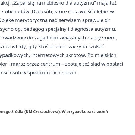
kcji „Zapal się na niebiesko dla autyzmu” mają też
 obchodów. Dla osób, które chcą wejść głębiej w
. Opiekę merytoryczną nad serwisem sprawuje dr
psycholog, pedagog specjalny i diagnosta autyzmu.
rowadzenie do zagadnień związanych z autyzmem,
aszcza wtedy, gdy ktoś dopiero zaczyna szukać
ypadkowych, internetowych skrótów. Po miejskich
olor i marsz przez centrum – zostaje też ślad w postaci
ść osób w spektrum i ich rodzin.
rznego źródła (UM Częstochowa). W przypadku zastrzeżeń