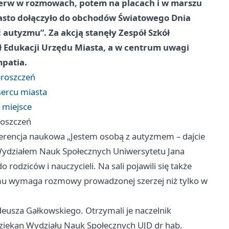
pierw w rozmowach, potem na placach i w marszu
iasto dołączyło do obchodów Światowego Dnia
utyzmu”. Za akcją stanęły Zespół Szkół
ał Edukacji Urzędu Miasta, a w centrum uwagi
mpatia.
proszczeń
sercu miasta
 miejsce
roszczeń
encja naukowa „Jestem osobą z autyzmem – dajcie
 Wydziałem Nauk Społecznych Uniwersytetu Jana
rodziców i nauczycieli. Na sali pojawili się także
zmu wymaga rozmowy prowadzonej szerzej niż tylko w
deusza Gałkowskiego. Otrzymali je naczelnik
dziekan Wydziału Nauk Społecznych UJD dr hab.