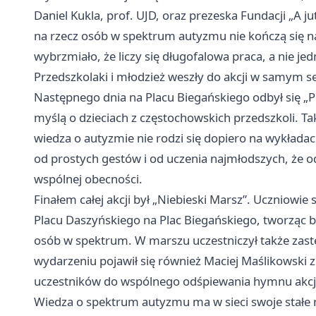
Daniel Kukla, prof. UJD, oraz prezeska Fundacji „A j
na rzecz osób w spektrum autyzmu nie kończą się n
wybrzmiało, że liczy się długofalowa praca, a nie je
Przedszkolaki i młodzież weszły do akcji w samym s
Następnego dnia na Placu Biegańskiego odbył się „
myślą o dzieciach z częstochowskich przedszkoli. T
wiedza o autyzmie nie rodzi się dopiero na wykładac
od prostych gestów i od uczenia najmłodszych, że 
wspólnej obecności.
Finałem całej akcji był „Niebieski Marsz”. Uczniow
Placu Daszyńskiego na Plac Biegańskiego, tworząc b
osób w spektrum. W marszu uczestniczył także zas
wydarzeniu pojawił się również Maciej Maślikowski 
uczestników do wspólnego odśpiewania hymnu akcji, 
Wiedza o spektrum autyzmu ma w sieci swoje stałe 