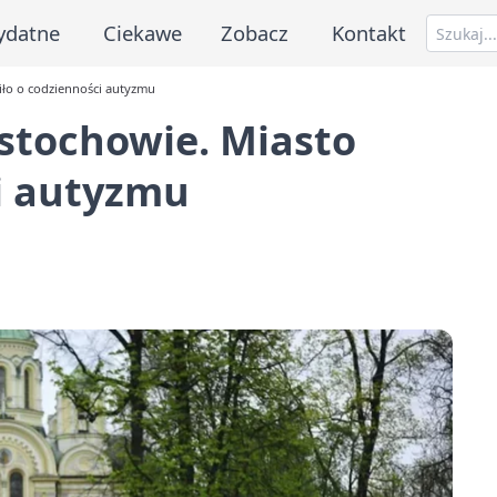
ydatne
Ciekawe
Zobacz
Kontakt
iło o codzienności autyzmu
stochowie. Miasto
i autyzmu