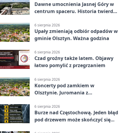
Dawne umocnienia Jasnej Góry w
centrum spaceru. Historia twierdzy
z nowej perspektywy
6 sierpnia 2026
Upały zmieniają odbiór odpadów w
gminie Olsztyn. Ważna godzina
6 sierpnia 2026
Czad groźny także latem. Objawy
łatwo pomylić z przegrzaniem
6 sierpnia 2026
Koncerty pod zamkiem w
Olsztynie. Juromania z
mappingiem i efektami
6 sierpnia 2026
Burze nad Częstochową. Jeden błąd
pod drzewem może skończyć się
tragedią