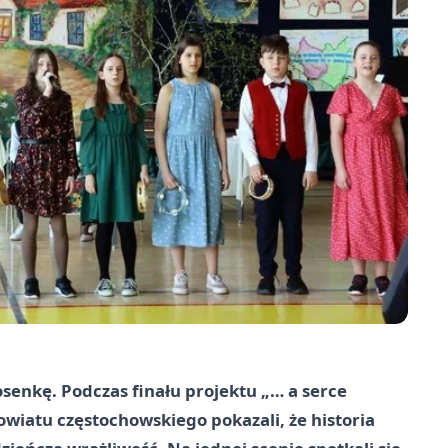
piosenkę. Podczas finału projektu „… a serce
owiatu częstochowskiego pokazali, że historia