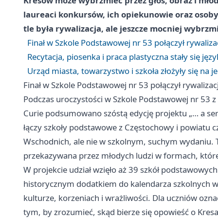
Kresów może wybrzmieć przez głos, obraz i młodz
laureaci konkursów, ich opiekunowie oraz osoby
tle była rywalizacja, ale jeszcze mocniej wybrzm
Finał w Szkole Podstawowej nr 53 połączył rywaliza
Recytacja, piosenka i praca plastyczna stały się języ
Urząd miasta, towarzystwo i szkoła złożyły się na 
Finał w Szkole Podstawowej nr 53 połączył rywalizac
Podczas uroczystości w Szkole Podstawowej nr 53 z 
Curie podsumowano szóstą edycję projektu „… a serc
łączy szkoły podstawowe z Częstochowy i powiatu 
Wschodnich, ale nie w szkolnym, suchym wydaniu. T
przekazywana przez młodych ludzi w formach, które 
W projekcie udział wzięło aż 39 szkół podstawowych.
historycznym dodatkiem do kalendarza szkolnych 
kulturze, korzeniach i wrażliwości. Dla uczniów ozna
tym, by zrozumieć, skąd bierze się opowieść o Kresa