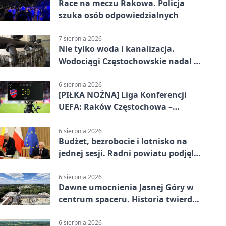
Race na meczu Rakowa. Policja
szuka osób odpowiedzialnych
7 sierpnia 2026
Nie tylko woda i kanalizacja.
Wodociągi Częstochowskie nadal w
systemie EMAS
6 sierpnia 2026
[PIŁKA NOŻNA] Liga Konferencji
UEFA: Raków Częstochowa –
Hammarby FF 0:0 w pierwszym
meczu III rundy eliminacji
6 sierpnia 2026
Budżet, bezrobocie i lotnisko na
jednej sesji. Radni powiatu podjęli
decyzje
6 sierpnia 2026
Dawne umocnienia Jasnej Góry w
centrum spaceru. Historia twierdzy
z nowej perspektywy
6 sierpnia 2026