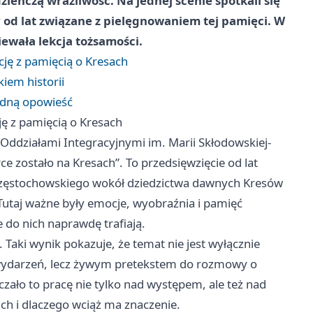
ieńczą wrażliwość. Na jednej scenie spotkali się
 od lat związane z pielęgnowaniem tej pamięci. W
iewała lekcja tożsamości.
cję z pamięcią o Kresach
kiem historii
jedną opowieść
ję z pamięcią o Kresach
Oddziałami Integracyjnymi im. Marii Skłodowskiej-
e zostało na Kresach”. To przedsięwzięcie od lat
częstochowskiego wokół dziedzictwa dawnych Kresów
utaj ważne były emocje, wyobraźnia i pamięć
do nich naprawdę trafiają.
 Taki wynik pokazuje, że temat nie jest wyłącznie
wydarzeń, lecz żywym pretekstem do rozmowy o
czało to pracę nie tylko nad występem, ale też nad
ch i dlaczego wciąż ma znaczenie.