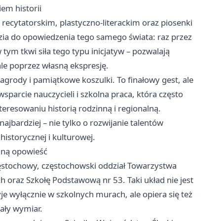
iem historii
 recytatorskim, plastyczno-literackim oraz piosenki
dzia do opowiedzenia tego samego świata: raz przez
 tym tkwi siła tego typu inicjatyw – pozwalają
 ale poprzez własną ekspresję.
agrody i pamiątkowe koszulki. To finałowy gest, ale
sparcie nauczycieli i szkolna praca, która często
teresowaniu historią rodzinną i regionalną.
najbardziej – nie tylko o rozwijanie talentów
istorycznej i kulturowej.
edną opowieść
ęstochowy, częstochowski oddział Towarzystwa
oraz Szkołę Podstawową nr 53. Taki układ nie jest
e wyłącznie w szkolnych murach, ale opiera się też
wały wymiar.