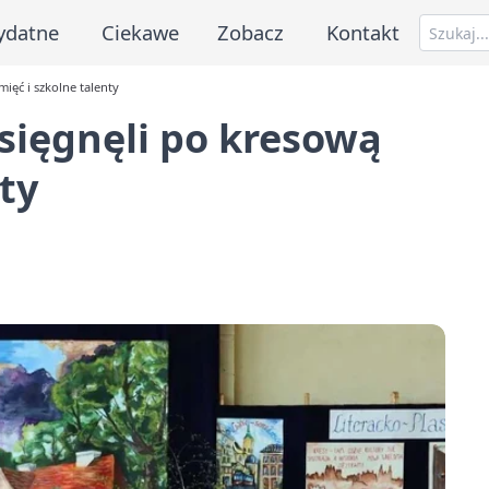
ydatne
Ciekawe
Zobacz
Kontakt
ięć i szkolne talenty
sięgnęli po kresową
ty