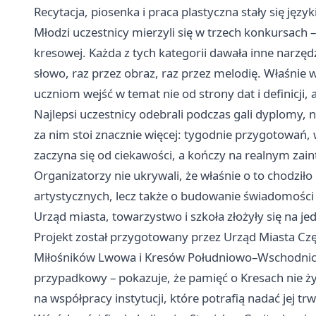
Recytacja, piosenka i praca plastyczna stały się język
Młodzi uczestnicy mierzyli się w trzech konkursach –
kresowej. Każda z tych kategorii dawała inne narzę
słowo, raz przez obraz, raz przez melodię. Właśnie w
uczniom wejść w temat nie od strony dat i definicji,
Najlepsi uczestnicy odebrali podczas gali dyplomy, n
za nim stoi znacznie więcej: tygodnie przygotowań, w
zaczyna się od ciekawości, a kończy na realnym zain
Organizatorzy nie ukrywali, że właśnie o to chodziło 
artystycznych, lecz także o budowanie świadomości h
Urząd miasta, towarzystwo i szkoła złożyły się na j
Projekt został przygotowany przez Urząd Miasta Cz
Miłośników Lwowa i Kresów Południowo–Wschodnich 
przypadkowy – pokazuje, że pamięć o Kresach nie żyj
na współpracy instytucji, które potrafią nadać jej tr