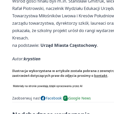
Wśród gości finału byli m.in. Stanisław Gmitruk, 
Rafał Piotrowski, naczelnik Wydziału Edukacji Urzę
Towarzystwa Miłośników Lwowa i Kresów Południow
zarządu towarzystwa, dyrektorzy szkół, laureaci or
pokazała, że szkolny projekt urósł do rangi wydarzen
Kresach.
na podstawie:
Urząd Miasta Częstochowy
.
Autor:
krystian
Ilustracja wykorzystana w artykule została pobrana z zewnęt
zastrzeżeń dotyczących praw do zdjęcia prosimy o
kontakt
.
Zaobserwuj nas!
Facebook
Google News