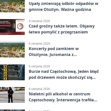
Upały zmieniają odbiór odpadów w
gminie Olsztyn. Ważna godzina
6 sierpnia 2026
Czad groźny także latem. Objawy
łatwo pomylić z przegrzaniem
6 sierpnia 2026
Koncerty pod zamkiem w
Olsztynie. Juromania z
mappingiem i efektami
6 sierpnia 2026
Burze nad Częstochową. Jeden błąd
pod drzewem może skończyć się
tragedią
6 sierpnia 2026
Nieletni pili alkohol w centrum
Częstochowy. Interwencja trafiła
na policję