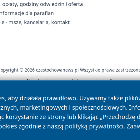
opłaty, godziny odwiedzin i oferta
 informacje dla parafian
e - msze, kancelaria, kontakt
Copyright © 2026 czestochowanews.pl Wszystkie prawa zastrzeżone
News
Autorzy
Polityka Prywatności
Polityka Cookie
es, aby działała prawidłowo. Używamy także plik
cznych, marketingowych i społecznościowych. Inf
 korzystanie ze strony lub klikając „Przechodzę 
ookies zgodnie z naszą
polityką prywatności
.
Zaaw