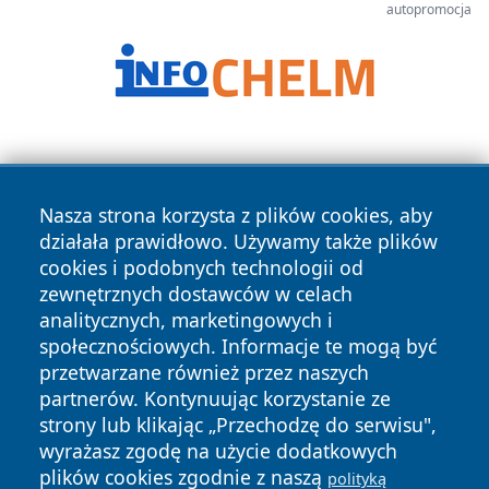
autopromocja
Nasza strona korzysta z plików cookies, aby
działała prawidłowo. Używamy także plików
cookies i podobnych technologii od
Copyright © 2026 czestochowanews.pl Wszystkie prawa
zewnętrznych dostawców w celach
zastrzeżone.
analitycznych, marketingowych i
społecznościowych. Informacje te mogą być
przetwarzane również przez naszych
Polityka
Polityka
News
Autorzy
partnerów. Kontynuując korzystanie ze
Prywatności
Cookies
strony lub klikając „Przechodzę do serwisu",
wyrażasz zgodę na użycie dodatkowych
cześć
plików cookies zgodnie z naszą
polityką