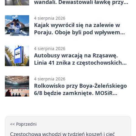
wandali. Dewastowali ławkę przy
Skwerze Solidarności
4 sierpnia 2026
Kajak wywrócił się na zalewie w
Poraju. Oboje byli pod wpływem
alkoholu
4 sierpnia 2026
Autobusy wracają na Rząsawę.
Linia 41 znika z częstochowskich
ulic
4 sierpnia 2026
Rolkowisko przy Boya-Żeleńskiego
6/8 będzie zamknięte. MOSiR
podaje powód
<< Poprzedni
Częstochowa wchodzi w tydzień koszeń i cięć