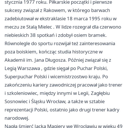
stycznia 1977 roku. Piłkarskie początki i pierwsze
sukcesy związał z Rakowem, w którego barwach
zadebiutował w ekstraklasie 18 marca 1995 roku w
meczu ze Stalą
Mielec
. W lidze rozegrał dla czerwono
niebieskich 38 spotkań i zdobył osiem bramek.
Równolegle do sportu rozwijał też zainteresowania
poza boiskiem, kończąc studia historyczne w
Akademii im. Jana Długosza. Później związał się z
Legią
Warszawa
, gdzie sięgał po Puchar Polski,
Superpuchar Polski i wicemistrzostwo kraju. Po
zakończeniu kariery zawodniczej pracował jako trener
i szkoleniowiec, między innymi w Legii, Zagłębiu
Sosnowiec i Śląsku Wrocław, a także w sztabie
reprezentacji Polski, ostatnio jako drugi trener kadry
narodowej.
Nagła śmierć Jacka Magiery we Wrocławiu w wieku 49