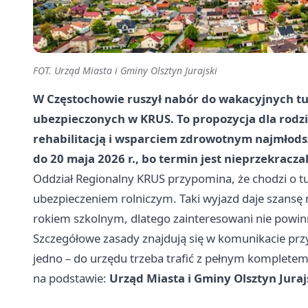
FOT. Urząd Miasta i Gminy Olsztyn Jurajski
W Częstochowie ruszył nabór do wakacyjnych tur
ubezpieczonych w KRUS. To propozycja dla rodzin
rehabilitacją i wsparciem zdrowotnym najmłodsz
do 20 maja 2026 r., bo termin jest nieprzekracza
Oddział Regionalny KRUS przypomina, że chodzi o tu
ubezpieczeniem rolniczym. Taki wyjazd daje szansę 
rokiem szkolnym, dlatego zainteresowani nie powinn
Szczegółowe zasady znajdują się w komunikacie pr
jedno – do urzędu trzeba trafić z pełnym komplet
na podstawie:
Urząd Miasta i Gminy Olsztyn Juraj