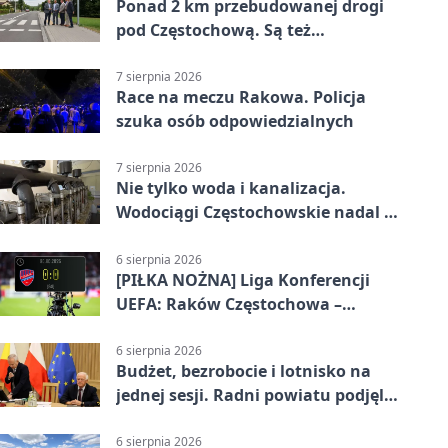
Ponad 2 km przebudowanej drogi
pod Częstochową. Są też
bezpieczniejsze przejścia
7 sierpnia 2026
Race na meczu Rakowa. Policja
szuka osób odpowiedzialnych
7 sierpnia 2026
Nie tylko woda i kanalizacja.
Wodociągi Częstochowskie nadal w
systemie EMAS
6 sierpnia 2026
[PIŁKA NOŻNA] Liga Konferencji
UEFA: Raków Częstochowa –
Hammarby FF 0:0 w pierwszym
meczu III rundy eliminacji
6 sierpnia 2026
Budżet, bezrobocie i lotnisko na
jednej sesji. Radni powiatu podjęli
decyzje
6 sierpnia 2026