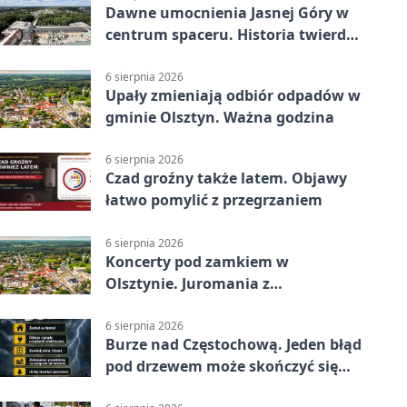
Dawne umocnienia Jasnej Góry w
centrum spaceru. Historia twierdzy
z nowej perspektywy
6 sierpnia 2026
Upały zmieniają odbiór odpadów w
gminie Olsztyn. Ważna godzina
6 sierpnia 2026
Czad groźny także latem. Objawy
łatwo pomylić z przegrzaniem
6 sierpnia 2026
Koncerty pod zamkiem w
Olsztynie. Juromania z
mappingiem i efektami
6 sierpnia 2026
Burze nad Częstochową. Jeden błąd
pod drzewem może skończyć się
tragedią