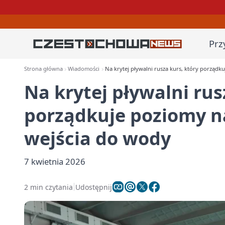
Prz
Strona główna
Wiadomości
Na krytej pływalni rusza kurs, który porząd
Na krytej pływalni rus
porządkuje poziomy n
wejścia do wody
7 kwietnia 2026
2 min czytania
Udostępnij