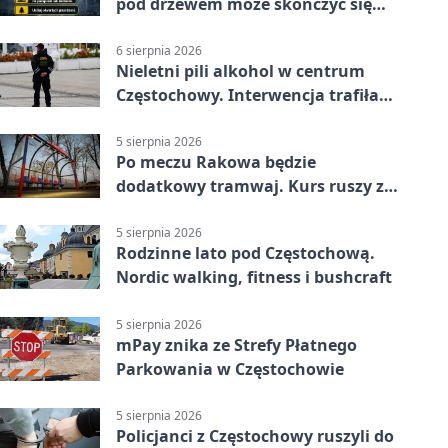
pod drzewem może skończyć się
tragedią
6 sierpnia 2026
Nieletni pili alkohol w centrum
Częstochowy. Interwencja trafiła
na policję
5 sierpnia 2026
Po meczu Rakowa będzie
dodatkowy tramwaj. Kurs ruszy ze
Stadionu Raków
5 sierpnia 2026
Rodzinne lato pod Częstochową.
Nordic walking, fitness i bushcraft
5 sierpnia 2026
mPay znika ze Strefy Płatnego
Parkowania w Częstochowie
5 sierpnia 2026
Policjanci z Częstochowy ruszyli do