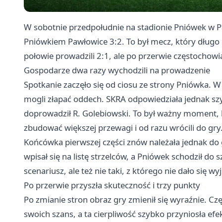
W sobotnie przedpołudnie na stadionie Pniówek w 
Pniówkiem Pawłowice 3:2. To był mecz, który długo 
połowie prowadzili 2:1, ale po przerwie częstochowian
Gospodarze dwa razy wychodzili na prowadzenie
Spotkanie zaczęło się od ciosu ze strony Pniówka. W
mogli złapać oddech. SKRA odpowiedziała jednak szy
doprowadził R. Golebiowski. To był ważny moment, b
zbudować większej przewagi i od razu wrócili do gry
Końcówka pierwszej części znów należała jednak do 
wpisał się na listę strzelców, a Pniówek schodził do
scenariusz, ale też nie taki, z którego nie dało się wyj
Po przerwie przyszła skuteczność i trzy punkty
Po zmianie stron obraz gry zmienił się wyraźnie. Częs
swoich szans, a ta cierpliwość szybko przyniosła efe