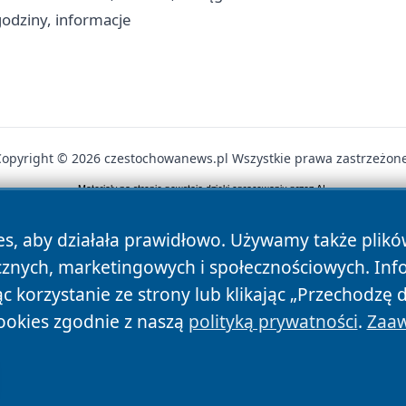
odziny, informacje
Copyright © 2026 czestochowanews.pl Wszystkie prawa zastrzeżone
News
Autorzy
Polityka Prywatności
Polityka Cookie
es, aby działała prawidłowo. Używamy także plik
cznych, marketingowych i społecznościowych. Inf
 korzystanie ze strony lub klikając „Przechodzę 
ookies zgodnie z naszą
polityką prywatności
.
Zaaw