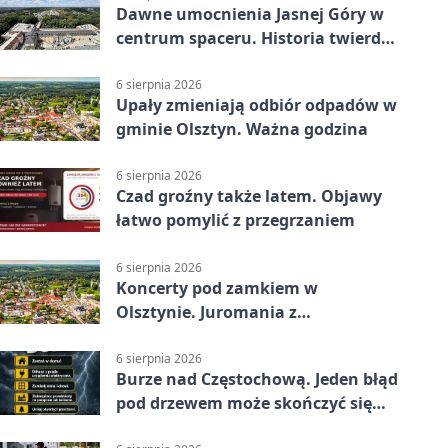
Dawne umocnienia Jasnej Góry w
centrum spaceru. Historia twierdzy
z nowej perspektywy
6 sierpnia 2026
Upały zmieniają odbiór odpadów w
gminie Olsztyn. Ważna godzina
6 sierpnia 2026
Czad groźny także latem. Objawy
łatwo pomylić z przegrzaniem
6 sierpnia 2026
Koncerty pod zamkiem w
Olsztynie. Juromania z
mappingiem i efektami
6 sierpnia 2026
Burze nad Częstochową. Jeden błąd
pod drzewem może skończyć się
tragedią