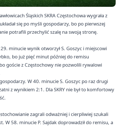
Pawłowicach Śląskich SKRA Częstochowa wygrała z
układał się po myśli gospodarzy, bo po pierwszej
ie potrafili przechylić szalę na swoją stronę.
 29. minucie wynik otworzył S. Goszyc i miejscowi
bko, bo już pięć minut później do remisu
o goście z Częstochowy nie pozwolili rywalowi
.
gospodarzy. W 40. minucie S. Goszyc po raz drugi
 szatni z wynikiem 2:1. Dla SKRY nie był to komfortowy
ść.
tochowianie zagrali odważniej i cierpliwiej szukali
kt. W 58. minucie P. Sajdak doprowadził do remisu, a