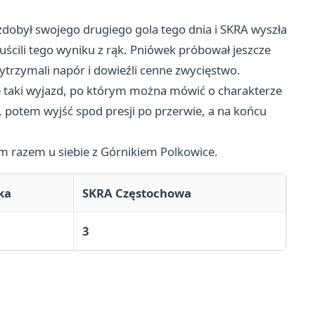
 zdobył swojego drugiego gola tego dnia i SKRA wyszła
ścili tego wyniku z rąk. Pniówek próbował jeszcze
trzymali napór i dowieźli cenne zwycięstwo.
e taki wyjazd, po którym można mówić o charakterze
y, potem wyjść spod presji po przerwie, a na końcu
m razem u siebie z Górnikiem Polkowice.
ka
SKRA Częstochowa
3