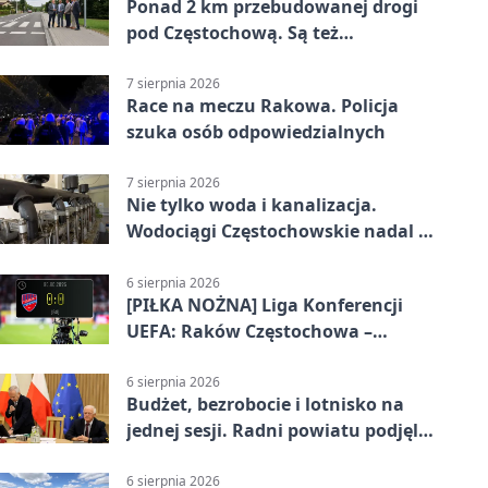
Ponad 2 km przebudowanej drogi
pod Częstochową. Są też
bezpieczniejsze przejścia
7 sierpnia 2026
Race na meczu Rakowa. Policja
szuka osób odpowiedzialnych
7 sierpnia 2026
Nie tylko woda i kanalizacja.
Wodociągi Częstochowskie nadal w
systemie EMAS
6 sierpnia 2026
[PIŁKA NOŻNA] Liga Konferencji
UEFA: Raków Częstochowa –
Hammarby FF 0:0 w pierwszym
meczu III rundy eliminacji
6 sierpnia 2026
Budżet, bezrobocie i lotnisko na
jednej sesji. Radni powiatu podjęli
decyzje
6 sierpnia 2026