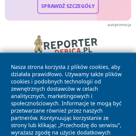
SPRAWDŹ SZCZEGÓŁY
autopromocja
Nasza strona korzysta z plików cookies, aby
działała prawidłowo. Używamy także plików
cookies i podobnych technologii od
zewnętrznych dostawców w celach
analitycznych, marketingowych i
społecznościowych. Informacje te mogą być
Copyright © 2026 czestochowanews.pl Wszystkie prawa
przetwarzane również przez naszych
zastrzeżone.
partnerów. Kontynuując korzystanie ze
strony lub klikając „Przechodzę do serwisu",
wyrażasz zgodę na użycie dodatkowych