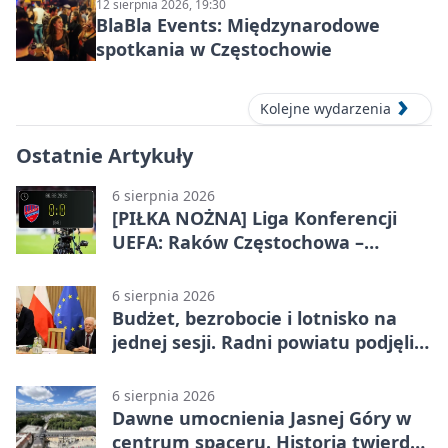
12 sierpnia 2026, 19:30
BlaBla Events: Międzynarodowe
spotkania w Częstochowie
Kolejne wydarzenia
Ostatnie Artykuły
6 sierpnia 2026
[PIŁKA NOŻNA] Liga Konferencji
UEFA: Raków Częstochowa –
Hammarby FF 0:0 w pierwszym
meczu III rundy eliminacji
6 sierpnia 2026
Budżet, bezrobocie i lotnisko na
jednej sesji. Radni powiatu podjęli
decyzje
6 sierpnia 2026
Dawne umocnienia Jasnej Góry w
centrum spaceru. Historia twierdzy