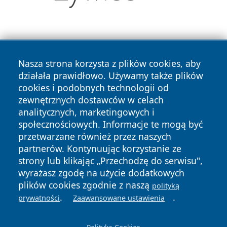
Nasza strona korzysta z plików cookies, aby
działała prawidłowo. Używamy także plików
cookies i podobnych technologii od
Copyright © 2026 czestochowanews.pl Wszystkie prawa
zewnętrznych dostawców w celach
zastrzeżone.
analitycznych, marketingowych i
społecznościowych. Informacje te mogą być
przetwarzane również przez naszych
Polityka
Polityka
News
Autorzy
partnerów. Kontynuując korzystanie ze
Prywatności
Cookies
strony lub klikając „Przechodzę do serwisu",
wyrażasz zgodę na użycie dodatkowych
cześć
plików cookies zgodnie z naszą
polityką
.
.
prywatności
Zaawansowane ustawienia