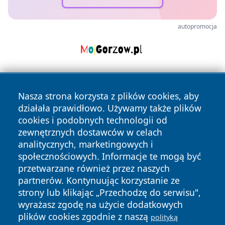
autopromocja
Nasza strona korzysta z plików cookies, aby
działała prawidłowo. Używamy także plików
cookies i podobnych technologii od
zewnętrznych dostawców w celach
Copyright © 2026 czestochowanews.pl Wszystkie prawa
analitycznych, marketingowych i
zastrzeżone.
społecznościowych. Informacje te mogą być
przetwarzane również przez naszych
partnerów. Kontynuując korzystanie ze
Polityka
Polityka
strony lub klikając „Przechodzę do serwisu",
News
Autorzy
Prywatności
Cookies
wyrażasz zgodę na użycie dodatkowych
plików cookies zgodnie z naszą
polityką
cześć