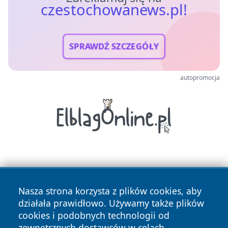
czestochowanews.pl!
SPRAWDŹ SZCZEGÓŁY
autopromocja
Nasza strona korzysta z plików cookies, aby
działała prawidłowo. Używamy także plików
cookies i podobnych technologii od
Copyright © 2026 czestochowanews.pl Wszystkie prawa
zewnętrznych dostawców w celach