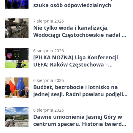
szuka osób odpowiedzialnych
7 sierpnia 2026
Nie tylko woda i kanalizacja.
Wodociągi Częstochowskie nadal w
systemie EMAS
6 sierpnia 2026
[PIŁKA NOŻNA] Liga Konferencji
UEFA: Raków Częstochowa –
Hammarby FF 0:0 w pierwszym
meczu III rundy eliminacji
6 sierpnia 2026
Budżet, bezrobocie i lotnisko na
jednej sesji. Radni powiatu podjęli
decyzje
6 sierpnia 2026
Dawne umocnienia Jasnej Góry w
centrum spaceru. Historia twierdzy
z nowej perspektywy