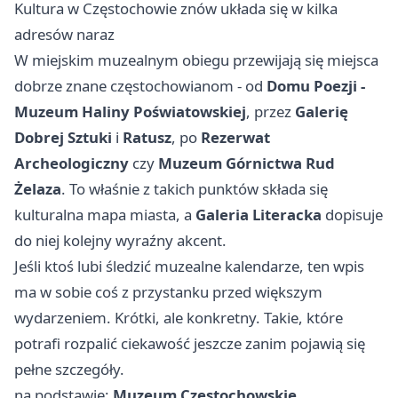
Kultura w Częstochowie znów układa się w kilka
adresów naraz
W miejskim muzealnym obiegu przewijają się miejsca
dobrze znane częstochowianom - od
Domu Poezji -
Muzeum Haliny Poświatowskiej
, przez
Galerię
Dobrej Sztuki
i
Ratusz
, po
Rezerwat
Archeologiczny
czy
Muzeum Górnictwa Rud
Żelaza
. To właśnie z takich punktów składa się
kulturalna mapa miasta, a
Galeria Literacka
dopisuje
do niej kolejny wyraźny akcent.
Jeśli ktoś lubi śledzić muzealne kalendarze, ten wpis
ma w sobie coś z przystanku przed większym
wydarzeniem. Krótki, ale konkretny. Takie, które
potrafi rozpalić ciekawość jeszcze zanim pojawią się
pełne szczegóły.
na podstawie:
Muzeum Częstochowskie
.