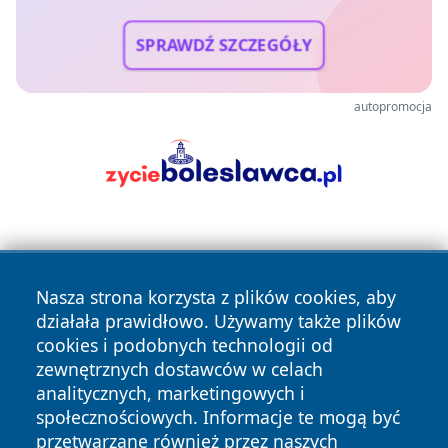
SPRAWDŹ SZCZEGÓŁY
autopromocja
Nasza strona korzysta z plików cookies, aby
działała prawidłowo. Używamy także plików
cookies i podobnych technologii od
Copyright © 2026 czestochowanews.pl Wszystkie prawa
zewnętrznych dostawców w celach
zastrzeżone.
analitycznych, marketingowych i
społecznościowych. Informacje te mogą być
przetwarzane również przez naszych
Polityka
Polityka