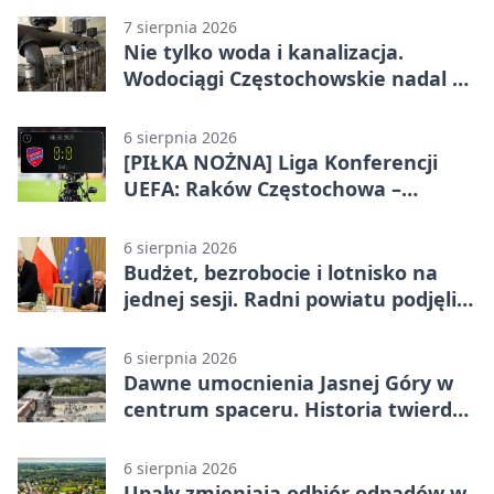
7 sierpnia 2026
Nie tylko woda i kanalizacja.
Wodociągi Częstochowskie nadal w
systemie EMAS
6 sierpnia 2026
[PIŁKA NOŻNA] Liga Konferencji
UEFA: Raków Częstochowa –
Hammarby FF 0:0 w pierwszym
meczu III rundy eliminacji
6 sierpnia 2026
Budżet, bezrobocie i lotnisko na
jednej sesji. Radni powiatu podjęli
decyzje
6 sierpnia 2026
Dawne umocnienia Jasnej Góry w
centrum spaceru. Historia twierdzy
z nowej perspektywy
6 sierpnia 2026
Upały zmieniają odbiór odpadów w